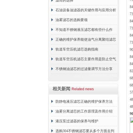
与重要性
滤筒的选择
8
石油设备油滤器的关键作用与应用分析
7
油雾滤芯的选购要领
8
7
不知道不锈钢液压滤芯都有些什么作
8
用？进来看
正确的维护保养能使油气分离聚结滤芯
7
长期稳定运行
轨道车空压机滤芯选购指南
9
8
轨道车空压机滤芯主要作用是防止空气
8
中的杂质和油脂浓度升高
不锈钢油滤芯的过滤量调节方法分享
8
6
6
相关新闻
Related news
5
4
防静电液压滤芯正确的维护保养方法
4
油雾分离滤芯的工作原理及作用介绍
9
液压泵过滤器的保养与维护
选购304不锈钢滤芯要从多个方面去判