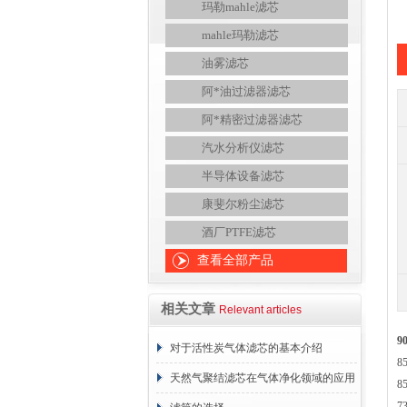
玛勒mahle滤芯
mahle玛勒滤芯
油雾滤芯
阿*油过滤器滤芯
阿*精密过滤器滤芯
汽水分析仪滤芯
半导体设备滤芯
康斐尔粉尘滤芯
酒厂PTFE滤芯
查看全部产品
相关文章
Relevant articles
9
对于活性炭气体滤芯的基本介绍
8
天然气聚结滤芯在气体净化领域的应用
8
7