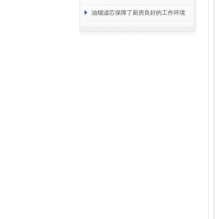
断
油烟滤芯保障了厨房良好的工作环境