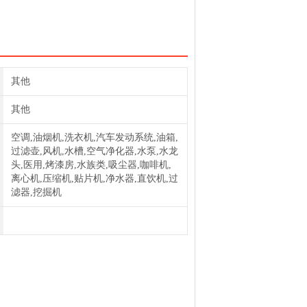
206003普优滤器
滤芯532034普优滤器
其他
其他
空调,油烟机,洗衣机,汽车发动系统,油箱,
过滤壶,风机,水槽,空气净化器,水泵,水龙
头,医用,烤漆房,水族类,吸尘器,咖啡机,
离心机,压缩机,贴片机,净水器,直饮机,过
滤器,挖掘机