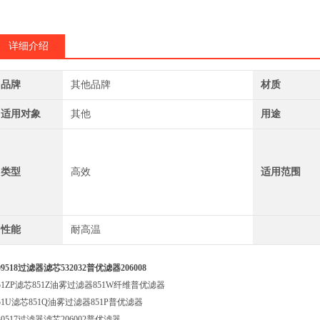
730514过滤器滤芯
84040105过滤器
详细介绍
品牌
其他品牌
材质
适用对象
其他
用途
类型
高效
适用范围
性能
耐高温
09518过滤器滤芯532032普优滤器206008
51ZP滤芯851Z油雾过滤器851W纤维普优滤器
51U滤芯851Q油雾过滤器851P普优滤器
30517过滤器滤芯206002普优滤器