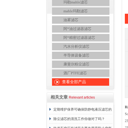
玛勒mahle滤芯
mahle玛勒滤芯
油雾滤芯
阿*油过滤器滤芯
阿*精密过滤器滤芯
汽水分析仪滤芯
半导体设备滤芯
康斐尔粉尘滤芯
酒厂PTFE滤芯
查看全部产品
相关文章
Relevant articles
R
定期维护保养可确保防静电液压滤芯的
S
正常工作
除尘滤芯的清洗工作你做对了吗？
2
2