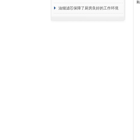
R
断
油烟滤芯保障了厨房良好的工作环境