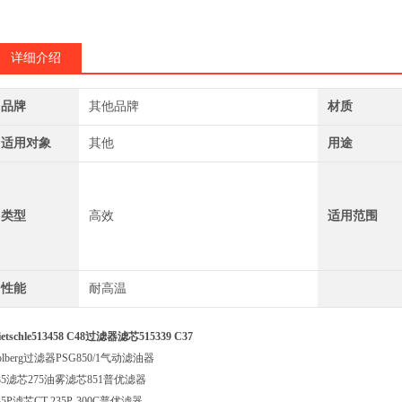
PSG850/1索罗贝
PSG925过滤器滤
详细介绍
品牌
其他品牌
材质
适用对象
其他
用途
类型
高效
适用范围
性能
耐高温
ietschle513458 C48过滤器滤芯515339 C37
olberg过滤器PSG850/1气动滤油器
35滤芯275油雾滤芯851普优滤器
35P滤芯CT-235P-300C普优滤器