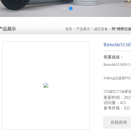
产品展示
首页
>
产品展示
>
滤芯设备
>
阿*精密过
Rietschle5
简要描述：
Rietschle51345
Solberg过滤器P
235滤芯275油雾
更新时间：2025-
访问量：415
235P滤芯CT-235
参考价格：625
PSG476索罗贝格
在线咨询