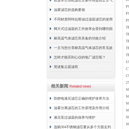
轨道车空压机滤芯主要作用是防止空气
P
中的杂质和油脂浓度升高
油雾滤芯的选购要领
P
不同材质阿特拉斯油过滤器滤芯的使用
P
T
周期区别介绍
网片式过滤器的工作效率会受到哪些因
T
素的影响？
耐高温气体滤芯所具备的功效介绍
T
一文与您分享耐高温气体滤芯的常见故
T
T
障相应解决方法
怎样才能买到心仪的电厂滤芯呢？
U
简述集尘器滤筒
C
C
2
相关新闻
Related news
S
S
防静电液压滤芯正确的维护保养方法
S
油雾分离滤芯的工作原理及作用介绍
S
S
液压泵过滤器的保养与维护
S
选购304不锈钢滤芯要从多个方面去判