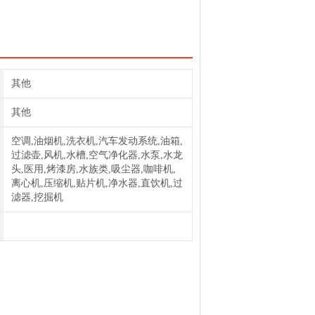
格滤芯PSG860/1普优滤器
芯TF245普优滤器
其他
其他
空调,油烟机,洗衣机,汽车发动系统,油箱,
过滤壶,风机,水槽,空气净化器,水泵,水龙
头,医用,烤漆房,水族类,吸尘器,咖啡机,
离心机,压缩机,贴片机,净水器,直饮机,过
滤器,挖掘机