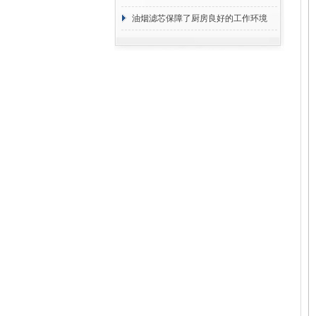
断
油烟滤芯保障了厨房良好的工作环境