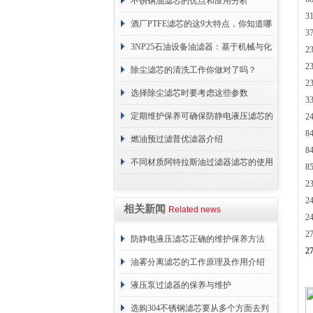
不锈钢油滤芯的优点和应用分析
3
酒厂PTFE滤芯的这9大特点，你知道哪
3
些？
3NP25石油设备油滤器：基于机械与化
2
2
学协同的油液净化核心
除尘滤芯的清洗工作你做对了吗？
2
选择除尘滤芯时要考虑这些参数
3
定期维护保养可确保防静电液压滤芯的
2
8
正常工作
燃油预过滤普优滤器介绍
8
不同材质阿特拉斯油过滤器滤芯的使用
8
2
周期区别介绍
2
相关新闻
Related news
2
2
防静电液压滤芯正确的维护保养方法
2
油雾分离滤芯的工作原理及作用介绍
液压泵过滤器的保养与维护
选购304不锈钢滤芯要从多个方面去判