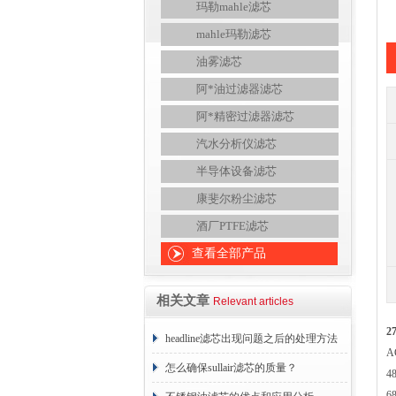
玛勒mahle滤芯
mahle玛勒滤芯
油雾滤芯
阿*油过滤器滤芯
阿*精密过滤器滤芯
汽水分析仪滤芯
半导体设备滤芯
康斐尔粉尘滤芯
酒厂PTFE滤芯
查看全部产品
相关文章
Relevant articles
2
headline滤芯出现问题之后的处理方法
A
分享
怎么确保sullair滤芯的质量？
4
6