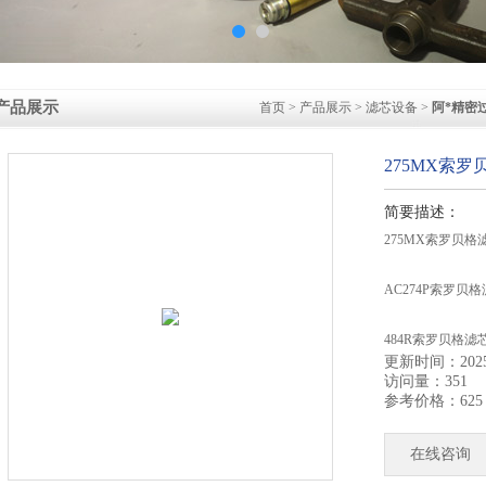
产品展示
首页
>
产品展示
>
滤芯设备
>
阿*精密
275MX索罗
简要描述：
275MX索罗贝格
AC274P索罗贝格
484R索罗贝格滤
更新时间：2025-
访问量：351
685R索罗贝格滤
参考价格：625
31P聚酯滤芯预过
在线咨询