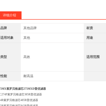
374P滤芯预过滤
详细介绍
品牌
其他品牌
材质
适用对象
其他
用途
类型
高效
适用范围
性能
耐高温
75MX索罗贝格滤芯275MXD普优滤器
C274P索罗贝格滤芯385R普优滤器
84R索罗贝格滤芯485R普优滤器
85R索罗贝格滤芯842R普优滤器