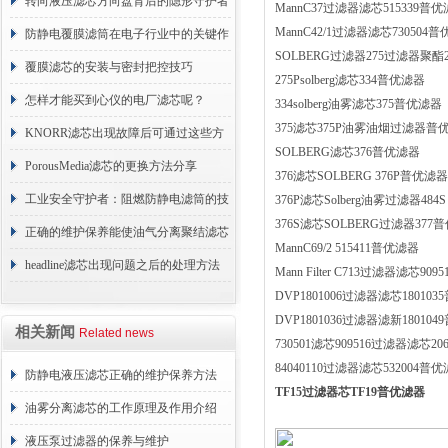
用？进来看
转向液压滤芯方向盘背后的隐形守护者
MannC37过滤器滤芯515339普
MannC42/1过滤器滤芯730504
防静电覆膜滤筒在电子行业中的关键作
SOLBERG过滤器275过滤器聚酯2
用
覆膜滤芯的安装与密封把控技巧
275Psolberg滤芯334普优滤器
怎样才能买到心仪的电厂滤芯呢？
334solberg油雾滤芯375普优滤器
375滤芯375P油雾油烟过滤器普
KNORR滤芯出现故障后可通过这些方
SOLBERG滤芯376普优滤器
法解决
PorousMedia滤芯的更换方法分享
376滤芯SOLBERG 376P普优滤器
工业安全守护者：阻燃防静电滤筒的技
376P滤芯Solberg油雾过滤器484S
376S滤芯SOLBERG过滤器377
术原理与应用解析
正确的维护保养能使油气分离聚结滤芯
MannC69/2 515411普优滤器
长期稳定运行
headline滤芯出现问题之后的处理方法
Mann Filter C713过滤器滤芯90
DVP1801006过滤器滤芯18010
分享
DVP1801036过滤器滤新18010
相关新闻
Related news
730501滤芯909516过滤器滤芯206
84040110过滤器滤芯532004普
防静电液压滤芯正确的维护保养方法
TF15过滤器芯TF19普优滤器
油雾分离滤芯的工作原理及作用介绍
液压泵过滤器的保养与维护