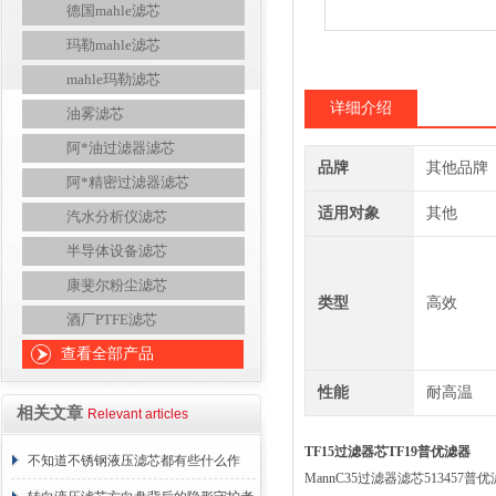
德国mahle滤芯
玛勒mahle滤芯
mahle玛勒滤芯
详细介绍
油雾滤芯
阿*油过滤器滤芯
品牌
其他品牌
阿*精密过滤器滤芯
适用对象
其他
汽水分析仪滤芯
半导体设备滤芯
康斐尔粉尘滤芯
类型
高效
酒厂PTFE滤芯
查看全部产品
性能
耐高温
相关文章
Relevant articles
TF15过滤器芯TF19普优滤器
不知道不锈钢液压滤芯都有些什么作
MannC35过滤器滤芯513457普