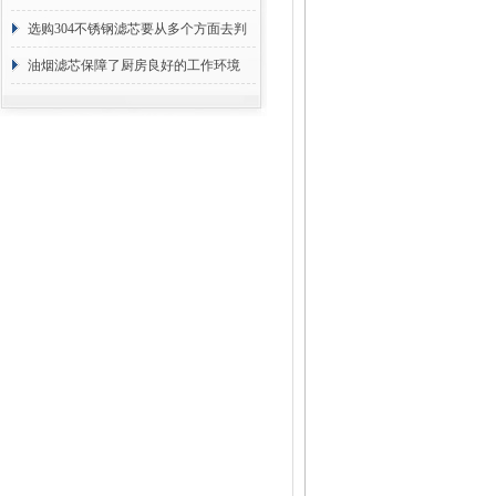
选购304不锈钢滤芯要从多个方面去判
断
油烟滤芯保障了厨房良好的工作环境