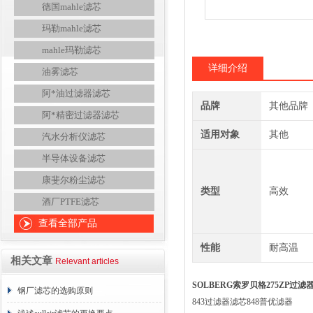
德国mahle滤芯
玛勒mahle滤芯
mahle玛勒滤芯
详细介绍
油雾滤芯
阿*油过滤器滤芯
品牌
其他品牌
阿*精密过滤器滤芯
适用对象
其他
汽水分析仪滤芯
半导体设备滤芯
康斐尔粉尘滤芯
类型
高效
酒厂PTFE滤芯
查看全部产品
性能
耐高温
相关文章
Relevant articles
SOLBERG索罗贝格275ZP过滤器
钢厂滤芯的选购原则
843过滤器滤芯848普优滤器