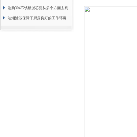
选购304不锈钢滤芯要从多个方面去判
断
油烟滤芯保障了厨房良好的工作环境