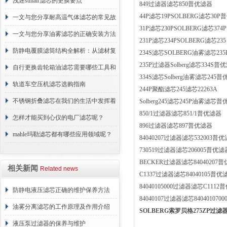
浅述sullair滤芯的更换要点
849过滤器滤芯850普优滤器
44P滤芯19PSOLBERG滤芯30
一文与您分享耐高温气体滤芯的常见故
31P滤芯230PSOLBERG滤芯374P
障相应解决方法
一文与您分享油雾滤芯的正确安装方法
231P滤芯234PSOLBERG滤芯235
防静电覆膜滤筒结构全解析：从滤材复
234S滤芯SOLBERG油雾滤芯235
235P过滤器Solberg滤芯334S普
合到整体成型
自行更换齿轮箱油滤芯需要哪些工具和
334S滤芯Solberg油雾滤芯245
材料？
轨道车空压机滤芯选购指南
244P聚酯滤芯245滤芯22263A
不锈钢折叠滤芯在我们的生活中发挥着
Solberg245滤芯245P油雾滤芯
850/1过滤器滤芯851/1普优滤器
哪些作用呢？
怎样才能买到心仪的电厂滤芯呢？
896过滤器滤芯897普优滤器
mahle玛勒滤芯都有哪些应用领域呢？
84040207过滤器滤芯532003普
730519过滤器滤芯206005普优滤
BECKER过滤器滤芯84040207
相关新闻
Related news
C1337过滤器滤芯84040105普优
84040105000过滤器滤芯C111
防静电液压滤芯正确的维护保养方法
84040107过滤器滤芯8404010700
油雾分离滤芯的工作原理及作用介绍
SOLBERG索罗贝格275ZP过滤器
液压泵过滤器的保养与维护