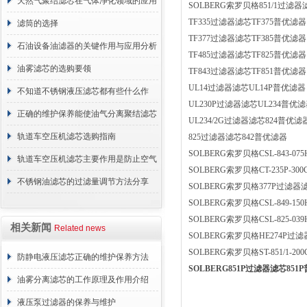
天然气聚结滤芯在气体净化领域的应用
SOLBERG索罗贝格851/1过滤器滤芯
TF335过滤器滤芯TF375普优滤器
与重要性
滤筒的选择
TF377过滤器滤芯TF385普优滤器
石油设备油滤器的关键作用与应用分析
TF485过滤器滤芯TF825普优滤器
油雾滤芯的选购要领
TF843过滤器滤芯TF851普优滤器
UL14过滤器滤芯UL14P普优滤器
不知道不锈钢液压滤芯都有些什么作
UL230P过滤器滤芯UL234普优
用？进来看
正确的维护保养能使油气分离聚结滤芯
UL234/2G过滤器滤芯824普优滤
长期稳定运行
轨道车空压机滤芯选购指南
825过滤器滤芯842普优滤器
SOLBERG索罗贝格CSL-843-07
轨道车空压机滤芯主要作用是防止空气
SOLBERG索罗贝格CT-235P-30
中的杂质和油脂浓度升高
不锈钢油滤芯的过滤量调节方法分享
SOLBERG索罗贝格377P过滤器滤
SOLBERG索罗贝格CSL-849-15
SOLBERG索罗贝格CSL-825-03
相关新闻
Related news
SOLBERG索罗贝格HE274P过滤器滤
SOLBERG索罗贝格ST-851/1-20
防静电液压滤芯正确的维护保养方法
SOLBERG851P过滤器滤芯851
油雾分离滤芯的工作原理及作用介绍
液压泵过滤器的保养与维护