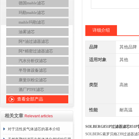
德国mahle滤芯
玛勒mahle滤芯
mahle玛勒滤芯
详细介绍
油雾滤芯
阿*油过滤器滤芯
品牌
其他品牌
阿*精密过滤器滤芯
适用对象
其他
汽水分析仪滤芯
半导体设备滤芯
康斐尔粉尘滤芯
类型
高效
酒厂PTFE滤芯
查看全部产品
性能
耐高温
相关文章
Relevant articles
SOLBERG851P过滤器滤芯851
对于活性炭气体滤芯的基本介绍
SOLBERG索罗贝格239过滤器滤芯