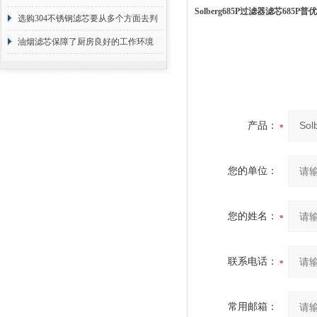
Solberg685P过滤器滤芯685P普
选购304不锈钢滤芯要从多个方面去判
断
油烟滤芯保障了厨房良好的工作环境
产品：
您的单位：
您的姓名：
联系电话：
常用邮箱：