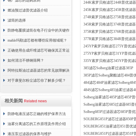
分享
钢厂滤芯的选购原则
244K索罗贝格滤芯244R普优滤器
245K索罗贝格滤芯245R普优滤器
燃油预过滤普优滤器介绍
274R索罗贝格滤芯275R普优滤器
滤筒的选择
345R索罗贝格滤芯374R普优滤器
防静电覆膜滤筒在电子行业中的关键作
375R索罗贝格滤芯376R普优滤器
377R索罗贝格滤芯384R普优滤器
用
mahle玛勒滤芯都有哪些应用领域呢？
245YP索罗贝格滤芯275Y普优滤
正确使用合成纤维滤芯可确保其正常运
275YP索罗贝格滤芯31YP普优滤
行
如何清洁不锈钢筛网？
335Y索罗贝格滤芯345YP普优滤
385滤芯Solberg油雾过滤器385P
阿特拉斯油过滤器滤芯的常见故障解决
385P滤芯Solberg聚酯滤芯484
方法介绍
对于康斐尔粉尘滤芯你了解多少呢？
484滤芯484P油雾滤芯Solberg4
484S滤芯Solberg485油雾过滤器
Solberg油雾滤芯485P滤芯485
相关新闻
Related news
Solberg油雾滤芯685过滤器685
Solberg685P过滤器滤芯685P普
防静电液压滤芯正确的维护保养方法
SOLBERG851P滤芯过滤器850
油雾分离滤芯的工作原理及作用介绍
SOLBERG851油雾滤芯851普优
SOLBERG851P过滤器滤芯851
液压泵过滤器的保养与维护