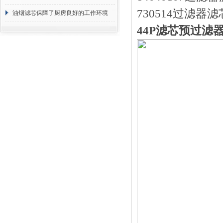
730514过滤器滤
断
油烟滤芯保障了厨房良好的工作环境
44P滤芯预过滤器