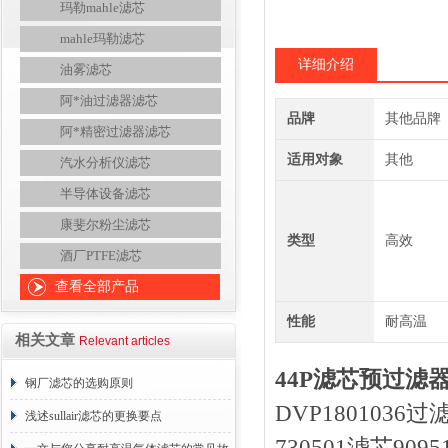
玛勒mahle滤芯
mahle玛勒滤芯
详细介绍
油雾滤芯
阿*油过滤器滤芯
品牌
其他品牌
阿*精密过滤器滤芯
适用对象
其他
汽水分析仪滤芯
半导体设备滤芯
康斐尔粉尘滤芯
类型
高效
酒厂PTFE滤芯
查看全部产品
性能
耐高温
相关文章
Relevant articles
44P滤芯预过滤器
钢厂滤芯的选购原则
DVP1801036
浅述sullair滤芯的更换要点
730501滤芯909