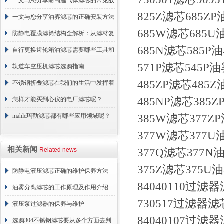
一文与您分享耐高温气体滤芯的常见故
825Z滤芯685
障相应解决方法
一文与您分享油雾滤芯的正确安装方法
685W滤芯685
防静电覆膜滤筒结构全解析：从滤材复
685N滤芯585
合到整体成型
自行更换齿轮箱油滤芯需要哪些工具和
571P滤芯545
材料？
轨道车空压机滤芯选购指南
485ZP滤芯48
不锈钢折叠滤芯在我们的生活中发挥着
485NP滤芯38
哪些作用呢？
怎样才能买到心仪的电厂滤芯呢？
mahle玛勒滤芯都有哪些应用领域呢？
385W滤芯377
377W滤芯377
相关新闻
Related news
377Q滤芯377
375Z滤芯375
防静电液压滤芯正确的维护保养方法
84040110过滤
油雾分离滤芯的工作原理及作用介绍
730517过滤器滤
液压泵过滤器的保养与维护
84040107过滤
选购304不锈钢滤芯要从多个方面去判