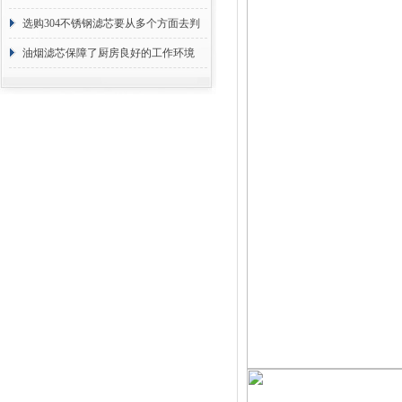
选购304不锈钢滤芯要从多个方面去判
断
油烟滤芯保障了厨房良好的工作环境