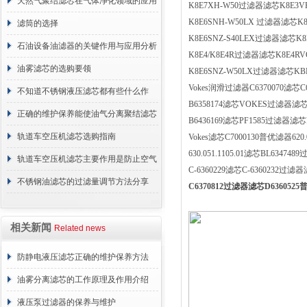
天然气聚结滤芯在气体净化领域的应用
K8E7XH-W50过滤器滤芯K8E3
K8E6SNH-W50LX 过滤器滤芯K
与重要性
滤筒的选择
K8E6SNZ-S40LEX过滤器滤芯K
石油设备油滤器的关键作用与应用分析
K8E4/K8E4R过滤器滤芯K8E4R
油雾滤芯的选购要领
K8E6SNZ-W50LX过滤器滤芯K
Vokes润滑过滤器C6370070滤芯C
不知道不锈钢液压滤芯都有些什么作
B6358174滤芯VOKES过滤器滤芯S
用？进来看
正确的维护保养能使油气分离聚结滤芯
B6436169滤芯PF1585过滤器滤芯F
长期稳定运行
轨道车空压机滤芯选购指南
Vokes滤芯C7000130普优滤器620.0
630.051.1105.01滤芯BL634748
轨道车空压机滤芯主要作用是防止空气
C-6360229滤芯C-6360232过滤器
中的杂质和油脂浓度升高
不锈钢油滤芯的过滤量调节方法分享
C6370812过滤器滤芯D636052
相关新闻
Related news
防静电液压滤芯正确的维护保养方法
油雾分离滤芯的工作原理及作用介绍
液压泵过滤器的保养与维护