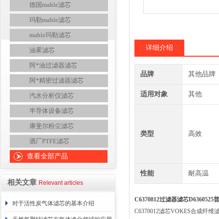
德国mahle滤芯
玛勒mahle滤芯
mahle玛勒滤芯
详细介绍
油雾滤芯
阿*油过滤器滤芯
品牌
其他品牌
阿*精密过滤器滤芯
适用对象
其他
汽水分析仪滤芯
半导体设备滤芯
康斐尔粉尘滤芯
类型
高效
酒厂PTFE滤芯
查看全部产品
性能
耐高温
相关文章
Relevant articles
C6370812过滤器滤芯D636052
对于活性炭气体滤芯的基本介绍
C6370012滤芯VOKES合成纤维滤芯