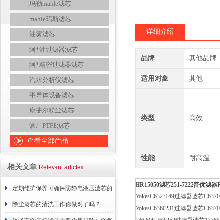
玛勒mahle滤芯
mahle玛勒滤芯
详细介绍
油雾滤芯
阿*油过滤器滤芯
品牌
其他品牌
阿*精密过滤器滤芯
适用对象
其他
汽水分析仪滤芯
半导体设备滤芯
康斐尔粉尘滤芯
类型
高效
酒厂PTFE滤芯
查看全部产品
性能
耐高温
相关文章
Relevant articles
HR15050
滤芯
251-7222
普优滤器
定期维护保养可确保防静电液压滤芯的
VokesC6323149过滤器滤芯C637
正常工作
除尘滤芯的清洗工作你做对了吗？
VokesC6360231过滤器滤芯C637