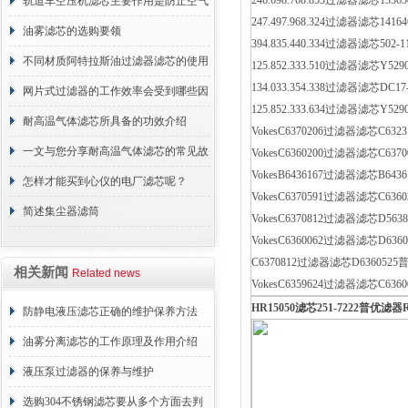
246.698.768.853过滤器滤芯133
轨道车空压机滤芯主要作用是防止空气
247.497.968.324过滤器滤芯141
中的杂质和油脂浓度升高
油雾滤芯的选购要领
394.835.440.334过滤器滤芯50
不同材质阿特拉斯油过滤器滤芯的使用
125.852.333.510过滤器滤芯Y5
134.033.354.338过滤器滤芯DC1
周期区别介绍
网片式过滤器的工作效率会受到哪些因
125.852.333.634过滤器滤芯Y5
素的影响？
耐高温气体滤芯所具备的功效介绍
VokesC6370206过滤器滤芯C632
一文与您分享耐高温气体滤芯的常见故
VokesC6360200过滤器滤芯C637
VokesB6436167过滤器滤芯B643
障相应解决方法
怎样才能买到心仪的电厂滤芯呢？
VokesC6370591过滤器滤芯C636
简述集尘器滤筒
VokesC6370812过滤器滤芯D563
VokesC6360062过滤器滤芯D636
C6370812过滤器滤芯D6360525
相关新闻
Related news
VokesC6359624过滤器滤芯C636
HR15050
滤芯
251-7222
普优滤器
防静电液压滤芯正确的维护保养方法
油雾分离滤芯的工作原理及作用介绍
液压泵过滤器的保养与维护
选购304不锈钢滤芯要从多个方面去判