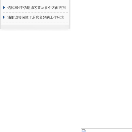
选购304不锈钢滤芯要从多个方面去判
断
油烟滤芯保障了厨房良好的工作环境