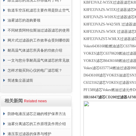
正常工作
除尘滤芯的清洗工作你做对了吗？
KBFE3VAZ-W35X过滤器滤芯K8
K8FE33VAZS-W35X过滤器滤芯
轨道车空压机滤芯主要作用是防止空气
K8FE3VAZS-W10SX过滤器滤芯
中的杂质和油脂浓度升高
油雾滤芯的选购要领
K8FE33VAZS-W42/50X 过滤
不同材质阿特拉斯油过滤器滤芯的使用
K8FE33VAZS-W50X 过滤器滤芯
K8FE33VAZST-W30LX过滤器
周期区别介绍
网片式过滤器的工作效率会受到哪些因
Vokes6436168船燃油滤芯C6370
素的影响？
耐高温气体滤芯所具备的功效介绍
VOKES滤芯C6370620燃油过滤器C
一文与您分享耐高温气体滤芯的常见故
VOKES滤芯B6436168燃油过滤器
Vokes滤芯6357734燃油过滤器990
障相应解决方法
怎样才能买到心仪的电厂滤芯呢？
D6436169滤芯VOKES油滤芯SN3
简述集尘器滤筒
C6323162滤芯VOKES过滤器SN1
PF1589滤芯Vokes燃油过滤元件D6
HR16847滤芯CD200过滤器AF
相关新闻
Related news
防静电液压滤芯正确的维护保养方法
油雾分离滤芯的工作原理及作用介绍
液压泵过滤器的保养与维护