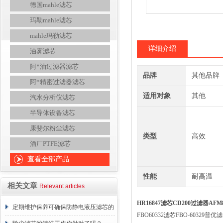
德国mahle滤芯
玛勒mahle滤芯
mahle玛勒滤芯
详细介绍
油雾滤芯
阿*油过滤器滤芯
品牌
其他品牌
阿*精密过滤器滤芯
适用对象
其他
汽水分析仪滤芯
半导体设备滤芯
康斐尔粉尘滤芯
类型
高效
酒厂PTFE滤芯
查看全部产品
性能
耐高温
相关文章
Relevant articles
HR16847滤芯CD200过滤器AF
定期维护保养可确保防静电液压滤芯的
FBO60332滤芯FBO-60329普优滤