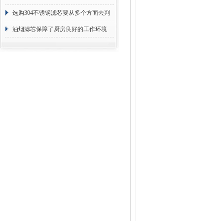
选购304不锈钢滤芯要从多个方面去判
断
油烟滤芯保障了厨房良好的工作环境