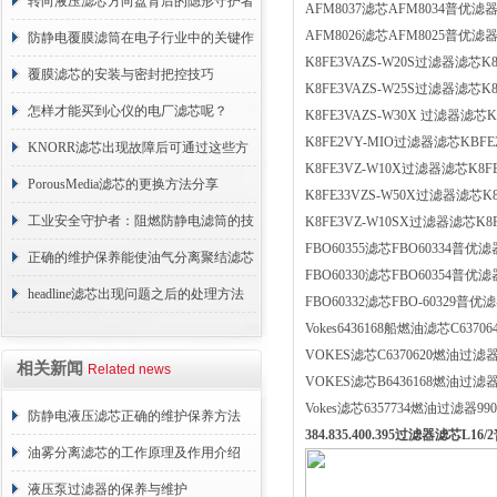
用？进来看
转向液压滤芯方向盘背后的隐形守护者
AFM8037滤芯AFM8034普优滤器
AFM8026滤芯AFM8025普优滤器F
防静电覆膜滤筒在电子行业中的关键作
K8FE3VAZS-W20S过滤器滤芯K
用
覆膜滤芯的安装与密封把控技巧
K8FE3VAZS-W25S过滤器滤芯K
怎样才能买到心仪的电厂滤芯呢？
K8FE3VAZS-W30X 过滤器滤芯
K8FE2VY-MIO过滤器滤芯KBF
KNORR滤芯出现故障后可通过这些方
K8FE3VZ-W10X过滤器滤芯K8F
法解决
PorousMedia滤芯的更换方法分享
K8FE33VZS-W50X过滤器滤芯K
工业安全守护者：阻燃防静电滤筒的技
K8FE3VZ-W10SX过滤器滤芯K8
FBO60355滤芯FBO60334普优滤器
术原理与应用解析
正确的维护保养能使油气分离聚结滤芯
FBO60330滤芯FBO60354普优滤
长期稳定运行
headline滤芯出现问题之后的处理方法
FBO60332滤芯FBO-60329普优滤
Vokes6436168船燃油滤芯C6370
分享
VOKES滤芯C6370620燃油过滤器C
相关新闻
Related news
VOKES滤芯B6436168燃油过滤器
Vokes滤芯6357734燃油过滤器990
防静电液压滤芯正确的维护保养方法
384.835.400.395过滤器滤芯L16
油雾分离滤芯的工作原理及作用介绍
液压泵过滤器的保养与维护