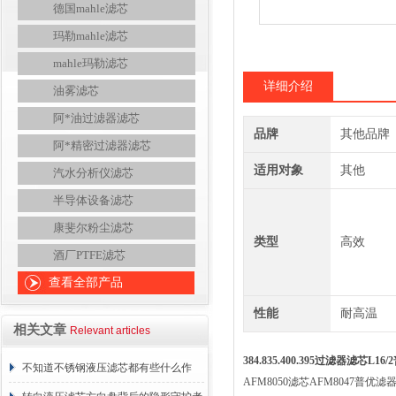
德国mahle滤芯
玛勒mahle滤芯
mahle玛勒滤芯
详细介绍
油雾滤芯
阿*油过滤器滤芯
品牌
其他品牌
阿*精密过滤器滤芯
适用对象
其他
汽水分析仪滤芯
半导体设备滤芯
康斐尔粉尘滤芯
类型
高效
酒厂PTFE滤芯
查看全部产品
性能
耐高温
相关文章
Relevant articles
384.835.400.395过滤器滤芯L16
不知道不锈钢液压滤芯都有些什么作
AFM8050滤芯AFM8047普优滤器