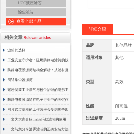
UCC液压滤芯
除尘滤芯
查看全部产品
详细介绍
相关文章
Relevant articles
品牌
其他品牌
滤筒的选择
适用对象
其他
工业安全守护者：阻燃防静电滤筒的技
术原理与应用解析
防静电覆膜滤筒结构全解析：从滤材复
合到整体成型
简述集尘器滤筒
类型
高效
碳粉滤筒工业废气与粉尘治理的隐形卫
士
防静电覆膜滤筒在电子行业中的关键作
性能
耐高温
用
网片式过滤器的工作效率会受到哪些因
过滤精度
20μm
素的影响？
一文为大家介绍mahle玛勒滤芯的使用
原理
一文与您分享油雾滤芯的正确安装方法