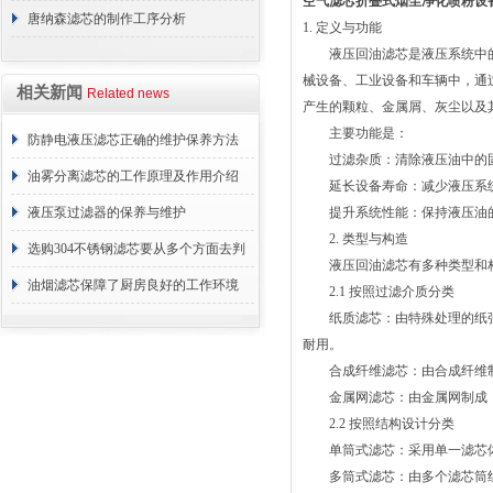
空气滤芯折叠式烟尘净化喷粉设
唐纳森滤芯的制作工序分析
1. 定义与功能
液压回油滤芯是液压系统中的
械设备、工业设备和车辆中，通
相关新闻
Related news
产生的颗粒、金属屑、灰尘以及
主要功能是：
防静电液压滤芯正确的维护保养方法
过滤杂质：清除液压油中的固
油雾分离滤芯的工作原理及作用介绍
延长设备寿命：减少液压系统
液压泵过滤器的保养与维护
提升系统性能：保持液压油的
2. 类型与构造
选购304不锈钢滤芯要从多个方面去判
液压回油滤芯有多种类型和构
断
油烟滤芯保障了厨房良好的工作环境
2.1 按照过滤介质分类
纸质滤芯：由特殊处理的纸张
耐用。
合成纤维滤芯：由合成纤维制
金属网滤芯：由金属网制成，
2.2 按照结构设计分类
单筒式滤芯：采用单一滤芯体
多筒式滤芯：由多个滤芯筒组