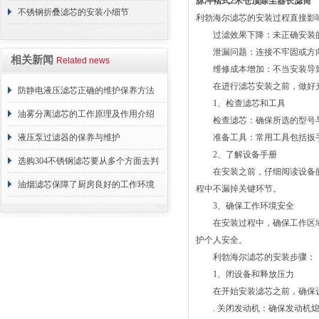
脉冲褶式2米仓顶除尘器长滤筒
不锈钢折叠滤芯的安装小细节
利勃海尔滤芯的安装过程直接影
过滤效果下降：未正确安装的
泄漏问题：连接不牢固或方向
相关新闻
Related news
维修成本增加：不当安装导致
在进行滤芯安装之前，做好充
防静电液压滤芯正确的维护保养方法
1、检查滤芯和工具
油雾分离滤芯的工作原理及作用介绍
检查滤芯：确保所选的型号与
液压泵过滤器的保养与维护
准备工具：常用工具包括扳手
2、了解设备手册
选购304不锈钢滤芯要从多个方面去判
在安装之前，仔细阅读设备的
断
油烟滤芯保障了厨房良好的工作环境
程中不漏掉关键环节。
3、确保工作环境安全
在安装过程中，确保工作区域
护个人安全。
利勃海尔滤芯的安装步骤：
1、闭设备和释放压力
在开始安装滤芯之前，确保设
. 关闭发动机：确保发动机熄