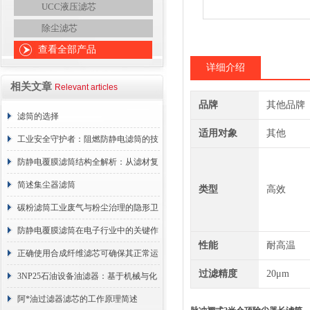
UCC液压滤芯
除尘滤芯
查看全部产品
详细介绍
相关文章
Relevant articles
品牌
其他品牌
滤筒的选择
适用对象
其他
工业安全守护者：阻燃防静电滤筒的技
术原理与应用解析
防静电覆膜滤筒结构全解析：从滤材复
合到整体成型
简述集尘器滤筒
类型
高效
碳粉滤筒工业废气与粉尘治理的隐形卫
士
防静电覆膜滤筒在电子行业中的关键作
性能
耐高温
用
正确使用合成纤维滤芯可确保其正常运
过滤精度
20μm
行
3NP25石油设备油滤器：基于机械与化
学协同的油液净化核心
阿*油过滤器滤芯的工作原理简述