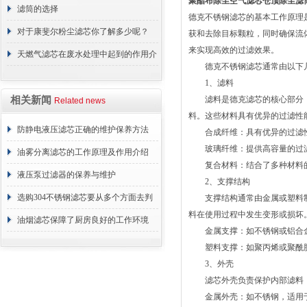
聚酯布除尘空气滤芯仓顶除尘滤
滤筒的选择
德克不锈钢滤芯的基本工作原理
对于康斐尔粉尘滤芯你了解多少呢？
获和去除目标颗粒，同时确保流
来实现高效的过滤效果。
天燃气滤芯在废水处理中起到的作用介
德克不锈钢滤芯通常由以下几
绍
1、滤料
相关新闻
滤料是德克滤芯的核心部分，
Related news
料。这些材料具有优异的过滤性
防静电液压滤芯正确的维护保养方法
合成纤维：具有优异的过滤性
玻璃纤维：提供高容量的过滤
油雾分离滤芯的工作原理及作用介绍
复合材料：结合了多种材料的
液压泵过滤器的保养与维护
2、支撑结构
选购304不锈钢滤芯要从多个方面去判
支撑结构通常由金属或塑料制
料在使用过程中发生变形或损坏
断
油烟滤芯保障了厨房良好的工作环境
金属支撑：如不锈钢或铝合金
塑料支撑：如聚丙烯或聚酰胺
3、外壳
滤芯外壳负责保护内部滤料，
金属外壳：如不锈钢，适用于