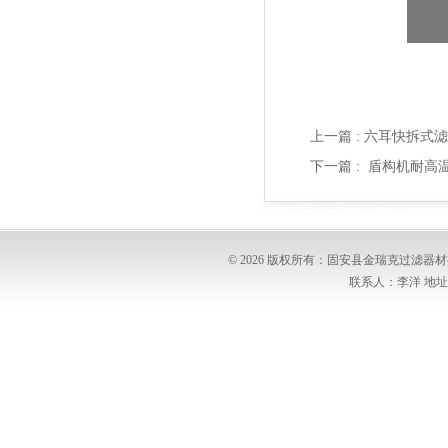
上一篇 :
六耳快拆式滤
下一篇 :
盾构机耐高温滤
© 2026 版权所有：固安县金瑞克过滤
联系人：李洋 地