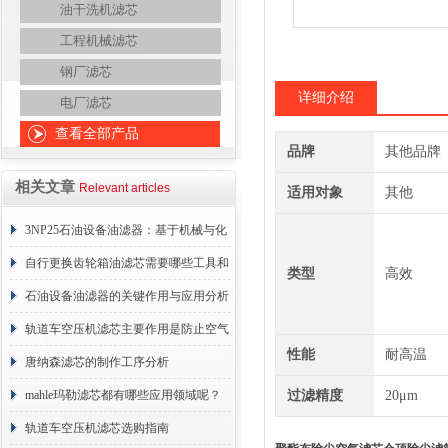
油干洗机滤芯
工程机械滤芯
钢厂滤芯
详细介绍
电厂滤芯
查看全部产品
品牌
其他品牌
相关文章
Relevant articles
适用对象
其他
3NP25石油设备油滤器：基于机械与化
学协同的油液净化核心
自行更换齿轮箱油滤芯需要哪些工具和
类型
高效
材料？
石油设备油滤器的关键作用与应用分析
轨道车空压机滤芯主要作用是防止空气
性能
耐高温
中的杂质和油脂浓度升高
唐纳森滤芯的制作工序分析
mahle玛勒滤芯都有哪些应用领域呢？
过滤精度
20μm
轨道车空压机滤芯选购指南