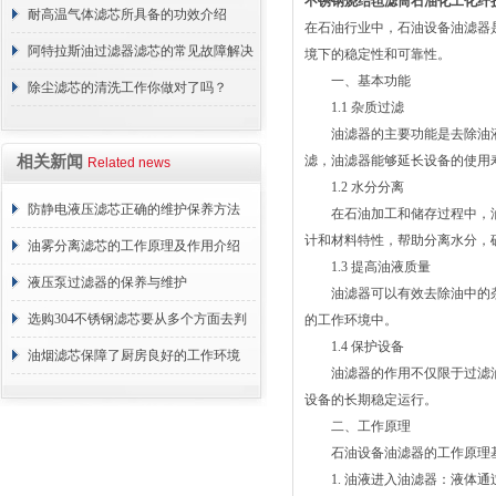
不锈钢烧结毡滤筒石油化工化纤
耐高温气体滤芯所具备的功效介绍
在石油行业中，石油设备油滤器
阿特拉斯油过滤器滤芯的常见故障解决
境下的稳定性和可靠性。
一、基本功能
方法介绍
除尘滤芯的清洗工作你做对了吗？
1.1 杂质过滤
油滤器的主要功能是去除油液
相关新闻
滤，油滤器能够延长设备的使用
Related news
1.2 水分分离
防静电液压滤芯正确的维护保养方法
在石油加工和储存过程中，油
计和材料特性，帮助分离水分，
油雾分离滤芯的工作原理及作用介绍
1.3 提高油液质量
液压泵过滤器的保养与维护
油滤器可以有效去除油中的杂
选购304不锈钢滤芯要从多个方面去判
的工作环境中。
1.4 保护设备
断
油烟滤芯保障了厨房良好的工作环境
油滤器的作用不仅限于过滤油
设备的长期稳定运行。
二、工作原理
石油设备油滤器的工作原理基
1. 油液进入油滤器：液体通