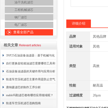
油干洗机滤芯
工程机械滤芯
钢厂滤芯
详细介绍
电厂滤芯
查看全部产品
品牌
其他品牌
相关文章
Relevant articles
适用对象
其他
3NP25石油设备油滤器：基于机械与化
学协同的油液净化核心
自行更换齿轮箱油滤芯需要哪些工具和
类型
高效
材料？
石油设备油滤器的关键作用与应用分析
轨道车空压机滤芯主要作用是防止空气
性能
耐高温
中的杂质和油脂浓度升高
唐纳森滤芯的制作工序分析
mahle玛勒滤芯都有哪些应用领域呢？
过滤精度
20μm
轨道车空压机滤芯选购指南