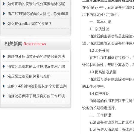
工业常温除尘防尘聚酯纤维滤芯
如何正确的安装油气分离聚结滤芯呢
在石油行业中，石油设备油滤器
酒厂PTFE滤芯的这9大特点，你知道哪
境下的稳定性和可靠性。
一、基本功能
些？
怎么确保sullair滤芯的质量？
1.1 杂质过滤
油滤器的主要功能是去除油液
相关新闻
滤，油滤器能够延长设备的使用
Related news
1.2 水分分离
防静电液压滤芯正确的维护保养方法
在石油加工和储存过程中，油
计和材料特性，帮助分离水分，
油雾分离滤芯的工作原理及作用介绍
1.3 提高油液质量
液压泵过滤器的保养与维护
油滤器可以有效去除油中的杂
选购304不锈钢滤芯要从多个方面去判
的工作环境中。
1.4 保护设备
断
油烟滤芯保障了厨房良好的工作环境
油滤器的作用不仅限于过滤油
设备的长期稳定运行。
二、工作原理
石油设备油滤器的工作原理基
1. 油液进入油滤器：液体通