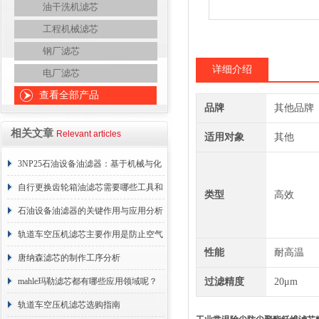
油干洗机滤芯
工程机械滤芯
钢厂滤芯
详细介绍
电厂滤芯
查看全部产品
品牌
其他品牌
相关文章
Relevant articles
适用对象
其他
3NP25石油设备油滤器：基于机械与化
学协同的油液净化核心
自行更换齿轮箱油滤芯需要哪些工具和
类型
高效
材料？
石油设备油滤器的关键作用与应用分析
轨道车空压机滤芯主要作用是防止空气
性能
耐高温
中的杂质和油脂浓度升高
唐纳森滤芯的制作工序分析
mahle玛勒滤芯都有哪些应用领域呢？
过滤精度
20μm
轨道车空压机滤芯选购指南