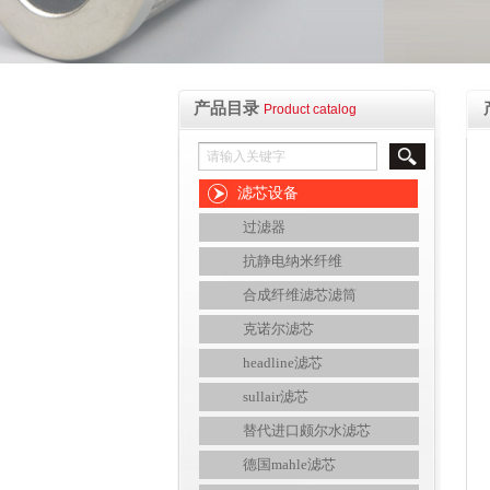
产品目录
Product catalog
滤芯设备
过滤器
抗静电纳米纤维
合成纤维滤芯滤筒
克诺尔滤芯
headline滤芯
sullair滤芯
替代进口颇尔水滤芯
德国mahle滤芯