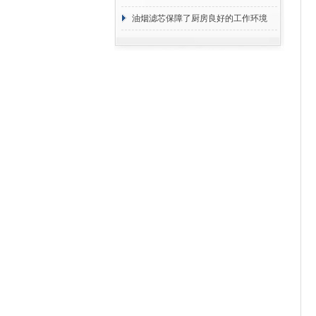
断
油烟滤芯保障了厨房良好的工作环境