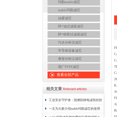
玛勒mahle滤芯
mahle玛勒滤芯
油雾滤芯
阿*油过滤器滤芯
阿*精密过滤器滤芯
汽水分析仪滤芯
F
半导体设备滤芯
C
康斐尔粉尘滤芯
C
酒厂PTFE滤芯
T
C
查看全部产品
2
K
相关文章
Relevant articles
A
F
工业安全守护者：阻燃防静电滤筒的技
A
术原理与应用解析
一文为大家介绍mahle玛勒滤芯的使用
R
F