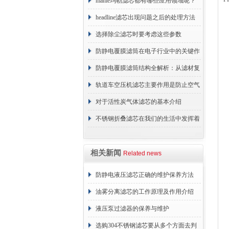
原理
mahle玛勒滤芯都有哪些应用领域呢？
headline滤芯出现问题之后的处理方法
分享
选择除尘滤芯时要考虑这些参数
防静电覆膜滤筒在电子行业中的关键作
用
防静电覆膜滤筒结构全解析：从滤材复
合到整体成型
轨道车空压机滤芯主要作用是防止空气
中的杂质和油脂浓度升高
对于活性炭气体滤芯的基本介绍
不锈钢折叠滤芯在我们的生活中发挥着
哪些作用呢？
相关新闻
Related news
防静电液压滤芯正确的维护保养方法
油雾分离滤芯的工作原理及作用介绍
液压泵过滤器的保养与维护
选购304不锈钢滤芯要从多个方面去判