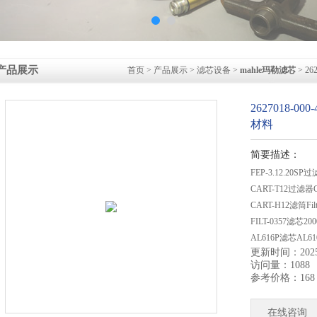
产品展示
首页
>
产品展示
>
滤芯设备
>
mahle玛勒滤芯
> 2
2627018-0
材料
简要描述：
FEP-3.12.2
CART-T12过滤
CART-H12滤筒F
FILT-0357滤芯2
AL616P滤芯AL
更新时间：2025-
Rosler滤芯FILT-0
访问量：1088
参考价格：168
在线咨询