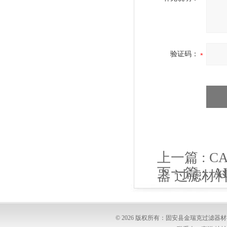
验证码：
上一篇 :
CA
下一篇 :
A
器 过滤材
静电滤芯 
© 2026 版权所有：固安县金瑞克过滤