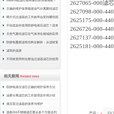
原理
mahle玛勒滤芯都有哪些应用领域呢？
2627065-00
正确的维护保养能使油气分离聚结滤芯
2627098-00
长期稳定运行
网片式过滤器的工作效率会受到哪些因
2625175-000
素的影响？
不知道如何使用防静电液压滤芯？进来
2626726-00
看
天然气聚结滤芯在气体净化领域的应用
2627137-000
与重要性
防静电覆膜滤筒结构全解析：从滤材复
2625181-000
合到整体成型
滤筒的选择
不同材质阿特拉斯油过滤器滤芯的使用
周期区别介绍
相关新闻
Related news
防静电液压滤芯正确的维护保养方法
油雾分离滤芯的工作原理及作用介绍
液压泵过滤器的保养与维护
选购304不锈钢滤芯要从多个方面去判
产品：