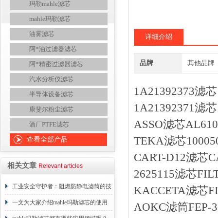
玛勒mahle滤芯
mahle玛勒滤芯
油雾滤芯
详细介绍
阿*油过滤器滤芯
品牌
其他品牌
阿*精密过滤器滤芯
汽水分析仪滤芯
1A21392373
半导体设备滤芯
1A21392371
康斐尔粉尘滤芯
ASSO滤芯AL61
酒厂PTFE滤芯
TEKA滤芯10005
查看全部产品
CART-D12滤
相关文章
Relevant articles
2625115滤芯F
工业安全守护者：阻燃防静电滤筒的技
KACCETA滤芯FI
术原理与应用解析
一文为大家介绍mahle玛勒滤芯的使用
AOKC滤筒FEP-3