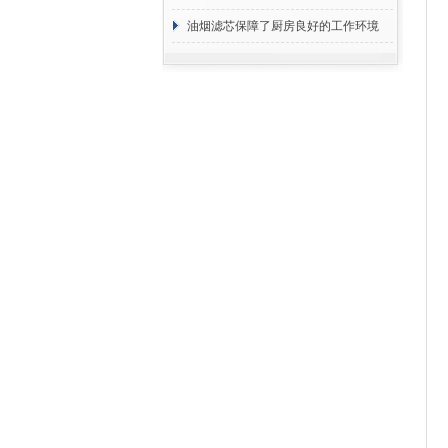
断
油烟滤芯保障了厨房良好的工作环境