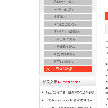
玛勒mahle滤芯
mahle玛勒滤芯
油雾滤芯
阿*油过滤器滤芯
阿*精密过滤器滤芯
汽水分析仪滤芯
W
半导体设备滤芯
W
F
康斐尔粉尘滤芯
A
酒厂PTFE滤芯
R
查看全部产品
F
2
相关文章
2
Relevant articles
2
工业安全守护者：阻燃防静电滤筒的技
F
F
术原理与应用解析
一文为大家介绍mahle玛勒滤芯的使用
A