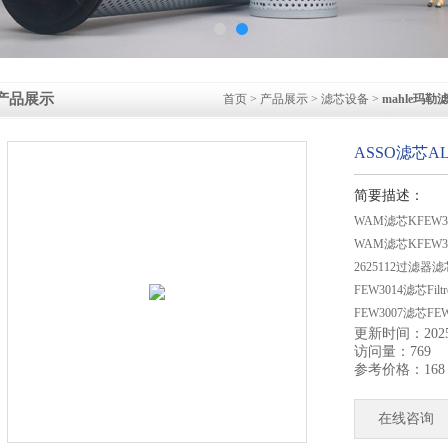
产品展示
首页
>
产品展示
>
滤芯设备
>
mahle玛勒
ASSO滤芯A
简要描述：
WAM滤芯KFEW
WAM滤芯KFEW
2625112过滤器滤
FEW3014滤芯Fi
FEW3007滤芯F
更新时间：2025-
ASSO滤芯AL6
访问量：769
ASSO滤筒AL61
参考价格：168
在线咨询