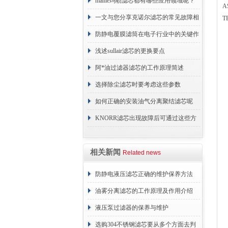
原理
mahle玛勒滤芯都有哪些应用领域呢？
A
一文与您分享克诺尔滤芯的常见故障相
T
应解决方法
防静电覆膜滤筒在电子行业中的关键作
用
浅述sullair滤芯的更换要点
阿*油过滤器滤芯的工作原理简述
选择除尘滤芯时要考虑这些参数
如何正确的安装油气分离聚结滤芯呢
KNORR滤芯出现故障后可通过这些方
法解决
相关新闻
Related news
防静电液压滤芯正确的维护保养方法
油雾分离滤芯的工作原理及作用介绍
液压泵过滤器的保养与维护
选购304不锈钢滤芯要从多个方面去判