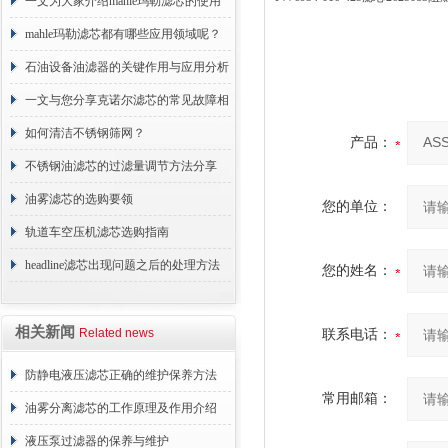
术原理与应用解析
一文为大家介绍mahle玛勒滤芯的使用
原理
mahle玛勒滤芯都有哪些应用领域呢？
石油设备油滤器的关键作用与应用分析
一文与您分享克诺尔滤芯的常见故障相
应解决方法
如何清洁不锈钢筛网？
产品：
不锈钢油滤芯的过滤量调节方法分享
油雾滤芯的选购要领
您的单位：
轨道车空压机滤芯选购指南
headline滤芯出现问题之后的处理方法
您的姓名：
分享
相关新闻
Related news
联系电话：
防静电液压滤芯正确的维护保养方法
常用邮箱：
油雾分离滤芯的工作原理及作用介绍
液压泵过滤器的保养与维护