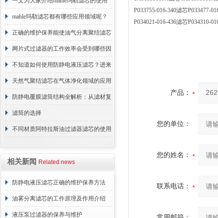
术原理与应用解析
一文为大家介绍mahle玛勒滤芯的使用
P033755-016-340滤芯P0334
原理
mahle玛勒滤芯都有哪些应用领域呢？
P034021-016-436滤芯P0343
正确的维护保养能使油气分离聚结滤芯
长期稳定运行
网片式过滤器的工作效率会受到哪些因
素的影响？
不知道如何使用防静电液压滤芯？进来
看
天然气聚结滤芯在气体净化领域的应用
产品：
与重要性
防静电覆膜滤筒结构全解析：从滤材复
合到整体成型
滤筒的选择
您的单位：
不同材质阿特拉斯油过滤器滤芯的使用
周期区别介绍
您的姓名：
相关新闻
Related news
防静电液压滤芯正确的维护保养方法
联系电话：
油雾分离滤芯的工作原理及作用介绍
液压泵过滤器的保养与维护
常用邮箱：