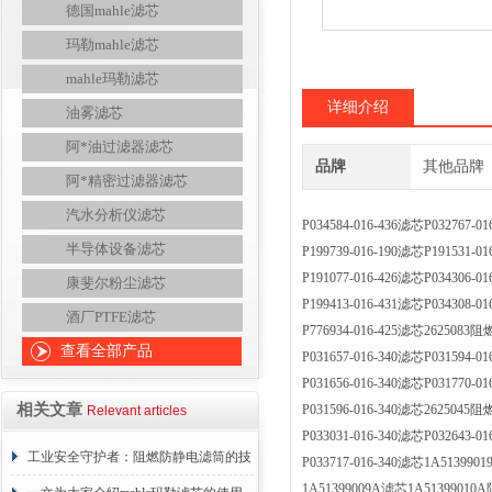
德国mahle滤芯
玛勒mahle滤芯
mahle玛勒滤芯
详细介绍
油雾滤芯
阿*油过滤器滤芯
品牌
其他品牌
阿*精密过滤器滤芯
汽水分析仪滤芯
P034584-016-436滤芯P0327
半导体设备滤芯
P199739-016-190滤芯P1915
P191077-016-426滤芯P0343
康斐尔粉尘滤芯
P199413-016-431滤芯P0343
酒厂PTFE滤芯
P776934-016-425滤芯2625
查看全部产品
P031657-016-340滤芯P0315
P031656-016-340滤芯P0317
相关文章
P031596-016-340滤芯2625
Relevant articles
P033031-016-340滤芯P0326
工业安全守护者：阻燃防静电滤筒的技
P033717-016-340滤芯1A51
1A51399009A滤芯1A51399