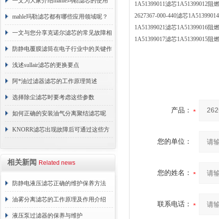
术原理与应用解析
一文为大家介绍mahle玛勒滤芯的使用
1A51399011滤芯1A513990
2627367-000-440滤芯1A51
原理
mahle玛勒滤芯都有哪些应用领域呢？
1A51399021滤芯1A513990
一文与您分享克诺尔滤芯的常见故障相
1A51399017滤芯1A513990
应解决方法
防静电覆膜滤筒在电子行业中的关键作
用
浅述sullair滤芯的更换要点
阿*油过滤器滤芯的工作原理简述
选择除尘滤芯时要考虑这些参数
产品：
如何正确的安装油气分离聚结滤芯呢
KNORR滤芯出现故障后可通过这些方
您的单位：
法解决
相关新闻
Related news
您的姓名：
防静电液压滤芯正确的维护保养方法
油雾分离滤芯的工作原理及作用介绍
联系电话：
液压泵过滤器的保养与维护