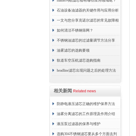
原理
mahle玛勒滤芯都有哪些应用领域呢？
石油设备油滤器的关键作用与应用分析
一文与您分享克诺尔滤芯的常见故障相
应解决方法
如何清洁不锈钢筛网？
不锈钢油滤芯的过滤量调节方法分享
油雾滤芯的选购要领
轨道车空压机滤芯选购指南
headline滤芯出现问题之后的处理方法
分享
相关新闻
Related news
防静电液压滤芯正确的维护保养方法
油雾分离滤芯的工作原理及作用介绍
液压泵过滤器的保养与维护
选购304不锈钢滤芯要从多个方面去判