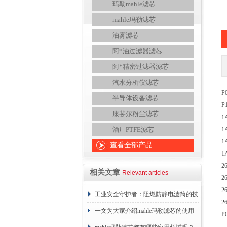
玛勒mahle滤芯
mahle玛勒滤芯
油雾滤芯
阿*油过滤器滤芯
阿*精密过滤器滤芯
汽水分析仪滤芯
P
半导体设备滤芯
P
康斐尔粉尘滤芯
1
酒厂PTFE滤芯
1
1
查看全部产品
1
2
相关文章
Relevant articles
2
2
工业安全守护者：阻燃防静电滤筒的技
2
术原理与应用解析
一文为大家介绍mahle玛勒滤芯的使用
P