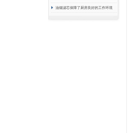
断
油烟滤芯保障了厨房良好的工作环境