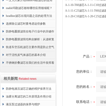
术原理与应用解析
一文为大家介绍mahle玛勒滤芯的使用
A-1-10-T60滤芯A-1-11-C1
原理
mahle玛勒滤芯都有哪些应用领域呢？
A-1-11-C25滤芯A-1-11-T6
headline滤芯出现问题之后的处理方法
A-1-20-C10滤芯A-1-20-C2
分享
选择除尘滤芯时要考虑这些参数
防静电覆膜滤筒在电子行业中的关键作
用
防静电覆膜滤筒结构全解析：从滤材复
合到整体成型
轨道车空压机滤芯主要作用是防止空气
中的杂质和油脂浓度升高
对于活性炭气体滤芯的基本介绍
产品：
不锈钢折叠滤芯在我们的生活中发挥着
哪些作用呢？
您的单位：
相关新闻
Related news
您的姓名：
防静电液压滤芯正确的维护保养方法
油雾分离滤芯的工作原理及作用介绍
联系电话：
液压泵过滤器的保养与维护