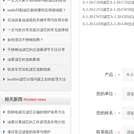
术原理与应用解析
一文为大家介绍mahle玛勒滤芯的使用
A-1-20-C10/8滤芯A-1-20-C
A-1-20-C25/2滤芯A-1-20-
原理
mahle玛勒滤芯都有哪些应用领域呢？
A-1-20-CW25滤芯A-1-20-G
石油设备油滤器的关键作用与应用分析
A-1-20-G03/8滤芯A-1-20-
一文与您分享克诺尔滤芯的常见故障相
应解决方法
如何清洁不锈钢筛网？
不锈钢油滤芯的过滤量调节方法分享
油雾滤芯的选购要领
轨道车空压机滤芯选购指南
产品：
headline滤芯出现问题之后的处理方法
分享
您的单位：
相关新闻
Related news
防静电液压滤芯正确的维护保养方法
您的姓名：
油雾分离滤芯的工作原理及作用介绍
液压泵过滤器的保养与维护
联系电话：