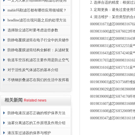
术原理与应用解析
一文为大家介绍mahle玛勒滤芯的使用
2. 选择合适的精度：根据过
3. 定期更换：避免过度使用
原理
mahle玛勒滤芯都有哪些应用领域呢？
4. 清洁维护：某些类型的合
headline滤芯出现问题之后的处理方法
0009831673滤芯0009831
分享
选择除尘滤芯时要考虑这些参数
0039831600滤芯SH7602
0009830831滤芯0009831
防静电覆膜滤筒在电子行业中的关键作
0009830831滤芯SH522
用
防静电覆膜滤筒结构全解析：从滤材复
0009831643滤芯SH742
合到整体成型
轨道车空压机滤芯主要作用是防止空气
0009831765滤芯000983
0009831616滤芯SH571
中的杂质和油脂浓度升高
对于活性炭气体滤芯的基本介绍
0009831600滤芯000983
不锈钢折叠滤芯在我们的生活中发挥着
0019839003滤芯SO756
0009839029滤芯0019839
哪些作用呢？
0019839009滤芯SH7417
相关新闻
Related news
0019831607滤芯0009831
0009831608滤芯SH5206
防静电液压滤芯正确的维护保养方法
0009839347滤芯0019831
油雾分离滤芯的工作原理及作用介绍
液压泵过滤器的保养与维护