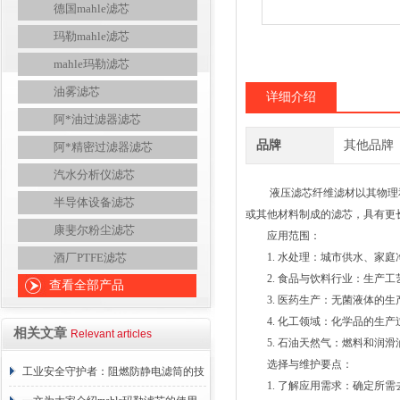
德国mahle滤芯
玛勒mahle滤芯
mahle玛勒滤芯
油雾滤芯
详细介绍
阿*油过滤器滤芯
品牌
其他品牌
阿*精密过滤器滤芯
汽水分析仪滤芯
液压滤芯纤维滤材以其物理和
半导体设备滤芯
或其他材料制成的滤芯，具有更
康斐尔粉尘滤芯
应用范围：
酒厂PTFE滤芯
1. 水处理：城市供水、家庭
2. 食品与饮料行业：生产工
查看全部产品
3. 医药生产：无菌液体的生
4. 化工领域：化学品的生产
相关文章
Relevant articles
5. 石油天然气：燃料和润滑
选择与维护要点：
工业安全守护者：阻燃防静电滤筒的技
1. 了解应用需求：确定所需