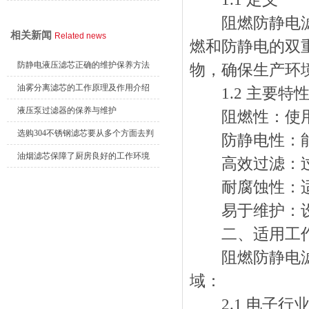
阻燃防静电滤筒
相关新闻
Related news
燃和防静电的双
防静电液压滤芯正确的维护保养方法
物，确保生产环
油雾分离滤芯的工作原理及作用介绍
1.2 主要特
液压泵过滤器的保养与维护
阻燃性：使用阻
选购304不锈钢滤芯要从多个方面去判
防静电性：能
断
油烟滤芯保障了厨房良好的工作环境
高效过滤：过滤
耐腐蚀性：适
易于维护：设
二、适用工作
阻燃防静电滤筒
域：
2.1 电子行