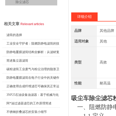
除尘滤芯
查看全部产品
详细介绍
相关文章
Relevant articles
品牌
其他品牌
滤筒的选择
适用对象
其他
工业安全守护者：阻燃防静电滤筒的技
术原理与应用解析
防静电覆膜滤筒结构全解析：从滤材复
合到整体成型
简述集尘器滤筒
类型
高效
碳粉滤筒工业废气与粉尘治理的隐形卫
士
防静电覆膜滤筒在电子行业中的关键作
性能
耐高温
用
正确使用合成纤维滤芯可确保其正常运
行
3NP25石油设备油滤器：基于机械与化
吸尘车除尘滤芯粉尘
学协同的油液净化核心
阿*油过滤器滤芯的工作原理简述
一、阻燃防静电
不锈钢折叠滤芯的安装小细节
1.1 定义