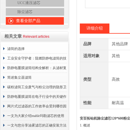
UCC液压滤芯
除尘滤芯
查看全部产品
详细介绍
相关文章
Relevant articles
品牌
其他品牌
滤筒的选择
适用对象
其他
工业安全守护者：阻燃防静电滤筒的技
术原理与应用解析
防静电覆膜滤筒结构全解析：从滤材复
合到整体成型
简述集尘器滤筒
类型
高效
碳粉滤筒工业废气与粉尘治理的隐形卫
士
防静电覆膜滤筒在电子行业中的关键作
性能
耐高温
用
网片式过滤器的工作效率会受到哪些因
素的影响？
一文为大家介绍mahle玛勒滤芯的使用
安百拓钻机除尘滤芯120*600粉
原理
一文与您分享油雾滤芯的正确安装方法
1. 概述