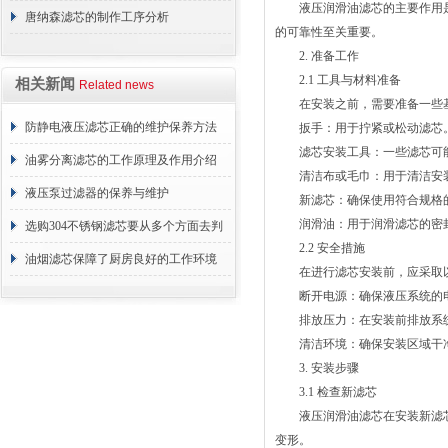
液压润滑油滤芯的主要作用是
唐纳森滤芯的制作工序分析
的可靠性至关重要。
2. 准备工作
2.1 工具与材料准备
相关新闻
Related news
在安装之前，需要准备一些基
防静电液压滤芯正确的维护保养方法
扳手：用于拧紧或松动滤芯
滤芯安装工具：一些滤芯可能
油雾分离滤芯的工作原理及作用介绍
清洁布或毛巾：用于清洁安
液压泵过滤器的保养与维护
新滤芯：确保使用符合规格的
润滑油：用于润滑滤芯的密
选购304不锈钢滤芯要从多个方面去判
2.2 安全措施
断
油烟滤芯保障了厨房良好的工作环境
在进行滤芯安装前，应采取以
断开电源：确保液压系统的电
排放压力：在安装前排放系统
清洁环境：确保安装区域干净
3. 安装步骤
3.1 检查新滤芯
液压润滑油滤芯在安装新滤芯
变形。