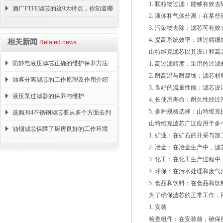
1. 颗粒物过滤：能够有效去
障相应解决方法
酒厂PTFE滤芯的这9大特点，你知道哪
2. 液体和气体分离：在某些
些？
3. 污染物去除：滤芯可有效
4. 提高系统效率：通过精细
相关新闻
Related news
山特维克滤芯以其设计和高品
防静电液压滤芯正确的维护保养方法
1. 高过滤精度：采用的过滤
2. 耐高温与耐腐蚀：滤芯材
油雾分离滤芯的工作原理及作用介绍
3. 良好的流量性能：滤芯设
液压泵过滤器的保养与维护
4. 长使用寿命：耐久性经过
5. 多种规格选择：山特维克
选购304不锈钢滤芯要从多个方面去判
山特维克滤芯广泛应用于多个
断
油烟滤芯保障了厨房良好的工作环境
1. 矿业：在矿石的开采与加
2. 冶金：在冶金生产中，滤
3. 化工：在化工生产过程中
4. 环保：在污水处理和废气
5. 食品和饮料：在食品和饮
为了确保滤芯的正常工作，用
1. 安装
检查组件：在安装前，确保所