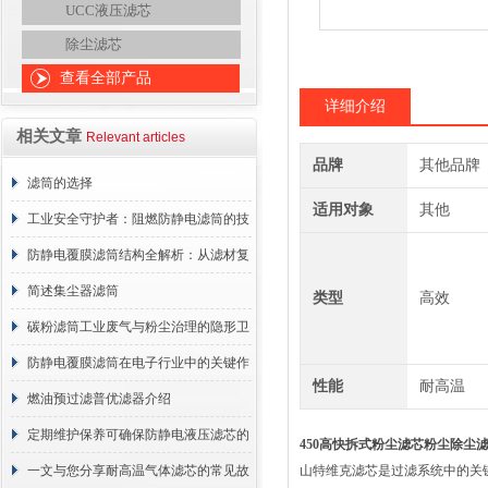
UCC液压滤芯
除尘滤芯
查看全部产品
详细介绍
相关文章
Relevant articles
品牌
其他品牌
滤筒的选择
适用对象
其他
工业安全守护者：阻燃防静电滤筒的技
术原理与应用解析
防静电覆膜滤筒结构全解析：从滤材复
合到整体成型
简述集尘器滤筒
类型
高效
碳粉滤筒工业废气与粉尘治理的隐形卫
士
防静电覆膜滤筒在电子行业中的关键作
性能
耐高温
用
燃油预过滤普优滤器介绍
定期维护保养可确保防静电液压滤芯的
450高快拆式粉尘滤芯粉尘除尘
正常工作
一文与您分享耐高温气体滤芯的常见故
山特维克滤芯是过滤系统中的关