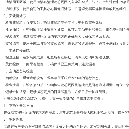
. 清洁周围区域：使用清洁布清理滤芯周围的灰尘和杂质，防止在拆卸过程中污染
. 拆卸滤芯：使用合适的工具小心拆卸旧滤芯，注意避免损坏连接管道或其他组件
3、安装新滤芯
. 检查新滤芯：在安装前，确认新滤芯完好无损，密封圈完整无缺。
. 涂抹油脂：在密封圈上涂抹适量的油脂，这可以帮助密封和安装，避免密封圈在
. 安装滤芯：将新滤芯按照设备的要求方向正确放入，确保其紧密贴合。
. 旋紧滤芯：使用手或工具轻轻旋紧滤芯，避免过紧造成损坏，通常手感到适度阻
4、重新连接系统
. 检查连接：在安装完成后，检查所有连接处，确保无松动和漏油现象。
. 关闭检修口：如果有检修口，确保其已正确关闭，避免漏液。
5、启动设备与检查
. 启动设备：重新启动设备，观察液压系统或发动机的运行状态。
. 检查泄漏：在设备启动后，仔细检查滤芯周围及连接处是否有液体泄漏，确保一
. 记录维护信息：记录滤芯更换的日期和型号，方便日后维护和管理。
在安装利勃海尔滤芯的过程中，有一些关键的注意事项需要遵循：
1、正确的安装方向
确保滤芯按照设备的要求方向安装，通常滤芯上会有箭头或标识指示流向，错误的
2、密封性能
安装过程中要确保密封圈与滤芯和设备之间的贴合良好。若密封圈损坏，需及时更