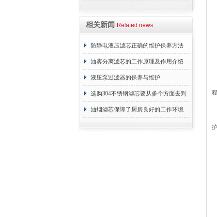
些？
相关新闻
Related news
防静电液压滤芯正确的维护保养方法
油雾分离滤芯的工作原理及作用介绍
液压泵过滤器的保养与维护
选购304不锈钢滤芯要从多个方面去判
断
油烟滤芯保障了厨房良好的工作环境