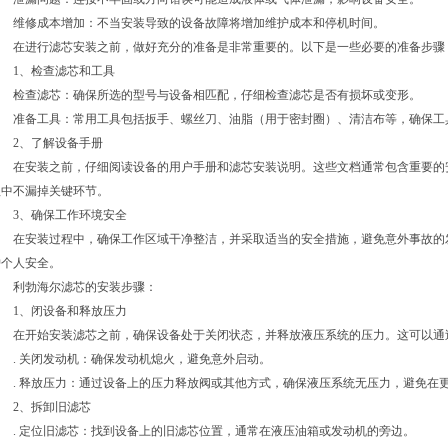
维修成本增加：不当安装导致的设备故障将增加维护成本和停机时间。
在进行滤芯安装之前，做好充分的准备是非常重要的。以下是一些必要的准备步骤
1、检查滤芯和工具
检查滤芯：确保所选的型号与设备相匹配，仔细检查滤芯是否有损坏或变形。
准备工具：常用工具包括扳手、螺丝刀、油脂（用于密封圈）、清洁布等，确保工
2、了解设备手册
在安装之前，仔细阅读设备的用户手册和滤芯安装说明。这些文档通常包含重要的
程中不漏掉关键环节。
3、确保工作环境安全
在安装过程中，确保工作区域干净整洁，并采取适当的安全措施，避免意外事故的
护个人安全。
利勃海尔滤芯的安装步骤：
1、闭设备和释放压力
在开始安装滤芯之前，确保设备处于关闭状态，并释放液压系统的压力。这可以通
. 关闭发动机：确保发动机熄火，避免意外启动。
. 释放压力：通过设备上的压力释放阀或其他方式，确保液压系统无压力，避免在
2、拆卸旧滤芯
. 定位旧滤芯：找到设备上的旧滤芯位置，通常在液压油箱或发动机的旁边。