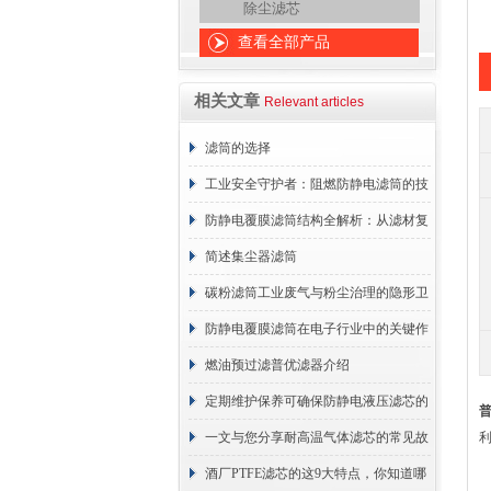
除尘滤芯
查看全部产品
相关文章
Relevant articles
滤筒的选择
工业安全守护者：阻燃防静电滤筒的技
术原理与应用解析
防静电覆膜滤筒结构全解析：从滤材复
合到整体成型
简述集尘器滤筒
碳粉滤筒工业废气与粉尘治理的隐形卫
士
防静电覆膜滤筒在电子行业中的关键作
用
燃油预过滤普优滤器介绍
定期维护保养可确保防静电液压滤芯的
正常工作
一文与您分享耐高温气体滤芯的常见故
障相应解决方法
酒厂PTFE滤芯的这9大特点，你知道哪