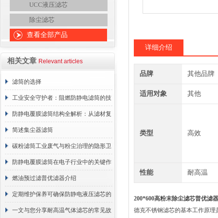
UCC液压滤芯
除尘滤芯
查看全部产品
详细介绍
相关文章
Relevant articles
品牌
其他品牌
滤筒的选择
适用对象
其他
工业安全守护者：阻燃防静电滤筒的技
术原理与应用解析
防静电覆膜滤筒结构全解析：从滤材复
合到整体成型
简述集尘器滤筒
类型
高效
碳粉滤筒工业废气与粉尘治理的隐形卫
士
防静电覆膜滤筒在电子行业中的关键作
性能
耐高温
用
燃油预过滤普优滤器介绍
定期维护保养可确保防静电液压滤芯的
200*600高粉末除尘滤芯普优滤
正常工作
一文与您分享耐高温气体滤芯的常见故
德克不锈钢滤芯的基本工作原理