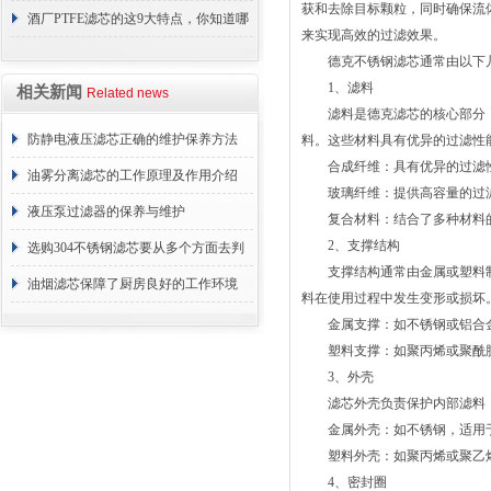
获和去除目标颗粒，同时确保流
障相应解决方法
酒厂PTFE滤芯的这9大特点，你知道哪
来实现高效的过滤效果。
些？
德克不锈钢滤芯通常由以下几
1、滤料
相关新闻
Related news
滤料是德克滤芯的核心部分，
防静电液压滤芯正确的维护保养方法
料。这些材料具有优异的过滤性
合成纤维：具有优异的过滤性
油雾分离滤芯的工作原理及作用介绍
玻璃纤维：提供高容量的过滤
液压泵过滤器的保养与维护
复合材料：结合了多种材料的
2、支撑结构
选购304不锈钢滤芯要从多个方面去判
支撑结构通常由金属或塑料制
断
油烟滤芯保障了厨房良好的工作环境
料在使用过程中发生变形或损坏
金属支撑：如不锈钢或铝合金
塑料支撑：如聚丙烯或聚酰胺
3、外壳
滤芯外壳负责保护内部滤料，
金属外壳：如不锈钢，适用于
塑料外壳：如聚丙烯或聚乙烯
4、密封圈