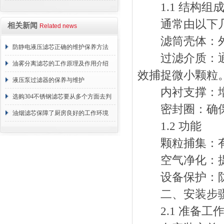
1.1 结构组
合到整体成型
通常由以下几
相关新闻
Related news
滤筒壳体：外
防静电液压滤芯正确的维护保养方法
过滤介质：通常
油雾分离滤芯的工作原理及作用介绍
效捕捉微小颗粒
液压泵过滤器的保养与维护
内衬支撑：增强
选购304不锈钢滤芯要从多个方面去判
密封圈：确保
断
油烟滤芯保障了厨房良好的工作环境
1.2 功能
颗粒捕集：有
空气净化：提
设备保护：防止
二、安装步
2.1 准备工