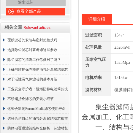
除尘滤芯
查看全部产品
详细介绍
相关文章
Relevant articles
过滤面积
154㎡
覆膜滤芯的安装与密封把控技巧
处理风量
2326m³/h
选择除尘滤芯时要考虑这些参数
压缩空气压
除尘滤芯的清洗工作你做对了吗？
1523Mpa
力
正确的维护保养能使油气分离聚结滤芯
电机功率
1515kw
长期稳定运行
对于活性炭气体滤芯的基本介绍
工业安全守护者：阻燃防静电滤筒的技
滤筒材料
覆膜滤筒
术原理与应用解析
不锈钢折叠滤芯的安装小细节
集尘器滤筒是工
这些会影响PorousMedia滤芯使用寿命
金属加工、化工
的因素要注意避免
选择合适自己的油气分离聚结滤芯很重
一、结构与
要
防静电覆膜滤筒结构全解析：从滤材复