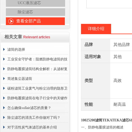
UCC液压滤芯
除尘滤芯
查看全部产品
详细介绍
相关文章
Relevant articles
品牌
其他品牌
滤筒的选择
适用对象
其他
工业安全守护者：阻燃防静电滤筒的技
术原理与应用解析
防静电覆膜滤筒结构全解析：从滤材复
合到整体成型
简述集尘器滤筒
类型
高效
碳粉滤筒工业废气与粉尘治理的隐形卫
士
防静电覆膜滤筒在电子行业中的关键作
性能
耐高温
用
怎么确保sullair滤芯的质量？
除尘滤芯的清洗工作你做对了吗？
10025200滤筒TEKATEKA滤芯616
对于活性炭气体滤芯的基本介绍
一、防静电覆膜滤筒的概述