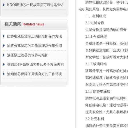
防静电覆膜滤筒是一种专门设
KNORR滤芯出现故障后可通过这些方
电积聚的风险，从而避免因静电
法解决
二、材料组成
2.1 过滤介质
相关新闻
Related news
过滤介质是滤筒的核心部分，
防静电液压滤芯正确的维护保养方法
2.1.1 合成纤维
合成纤维是一种轻质、高强度
油雾分离滤芯的工作原理及作用介绍
良好的过滤性能：合成纤维能够
液压泵过滤器的保养与维护
耐化学性：合成纤维对大多数
2.1.2 玻璃纤维
选购304不锈钢滤芯要从多个方面去判
玻璃纤维是一种高效的过滤介
断
油烟滤芯保障了厨房良好的工作环境
高过滤精度：能够有效去除直
耐高温：适合在高温环境中使
2.1.3 防静电涂层
防静电涂层通常由导电材料（
降低静电积聚：通过增强导电
提高安全性：尤其在易燃易爆
2.2 外壳材料
滤筒的外壳主要负责支撑和保