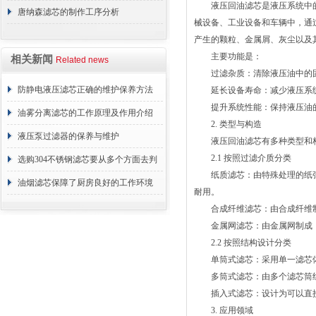
液压回油滤芯是液压系统中的
唐纳森滤芯的制作工序分析
械设备、工业设备和车辆中，通
产生的颗粒、金属屑、灰尘以及
主要功能是：
相关新闻
Related news
过滤杂质：清除液压油中的固
防静电液压滤芯正确的维护保养方法
延长设备寿命：减少液压系统
提升系统性能：保持液压油的
油雾分离滤芯的工作原理及作用介绍
2. 类型与构造
液压泵过滤器的保养与维护
液压回油滤芯有多种类型和构
2.1 按照过滤介质分类
选购304不锈钢滤芯要从多个方面去判
纸质滤芯：由特殊处理的纸张
断
油烟滤芯保障了厨房良好的工作环境
耐用。
合成纤维滤芯：由合成纤维制
金属网滤芯：由金属网制成，
2.2 按照结构设计分类
单筒式滤芯：采用单一滤芯体
多筒式滤芯：由多个滤芯筒组
插入式滤芯：设计为可以直接
3. 应用领域