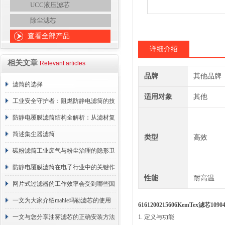
UCC液压滤芯
除尘滤芯
查看全部产品
详细介绍
相关文章
Relevant articles
品牌
其他品牌
滤筒的选择
适用对象
其他
工业安全守护者：阻燃防静电滤筒的技
术原理与应用解析
防静电覆膜滤筒结构全解析：从滤材复
合到整体成型
简述集尘器滤筒
类型
高效
碳粉滤筒工业废气与粉尘治理的隐形卫
士
防静电覆膜滤筒在电子行业中的关键作
性能
耐高温
用
网片式过滤器的工作效率会受到哪些因
素的影响？
一文为大家介绍mahle玛勒滤芯的使用
6161200215606KemTex滤芯10
原理
一文与您分享油雾滤芯的正确安装方法
1. 定义与功能