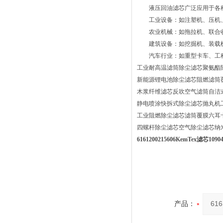
液压回油滤芯广泛应用于各种
工业设备：如注塑机、压机、
农业机械：如拖拉机、联合收
建筑设备：如挖掘机、装载机
汽车行业：如重型卡车、工程
工业耐高温滤筒除尘滤芯聚氨酯
新能源锂电池除尘滤芯阻燃滤筒
木浆纤维滤芯反吹空气滤筒自洁
静电喷涂快拆式除尘滤芯抛丸机
工业阻燃除尘滤芯滤筒覆膜六耳
四螺杆除尘滤芯空气除尘滤芯纳
6161200215606KemTex滤芯10
产品：