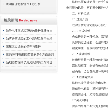
防静电覆膜滤筒是一种专门设
唐纳森滤芯的制作工序分析
电积聚的风险，从而避免因静电
二、材料组成
2.1 过滤介质
相关新闻
Related news
过滤介质是滤筒的核心部分，
防静电液压滤芯正确的维护保养方法
2.1.1 合成纤维
合成纤维是一种轻质、高强度
油雾分离滤芯的工作原理及作用介绍
良好的过滤性能：合成纤维能够
液压泵过滤器的保养与维护
耐化学性：合成纤维对大多数
2.1.2 玻璃纤维
选购304不锈钢滤芯要从多个方面去判
玻璃纤维是一种高效的过滤介
断
油烟滤芯保障了厨房良好的工作环境
高过滤精度：能够有效去除直
耐高温：适合在高温环境中使
2.1.3 防静电涂层
防静电涂层通常由导电材料（
降低静电积聚：通过增强导电
提高安全性：尤其在易燃易爆
2.2 外壳材料
滤筒的外壳主要负责支撑和保