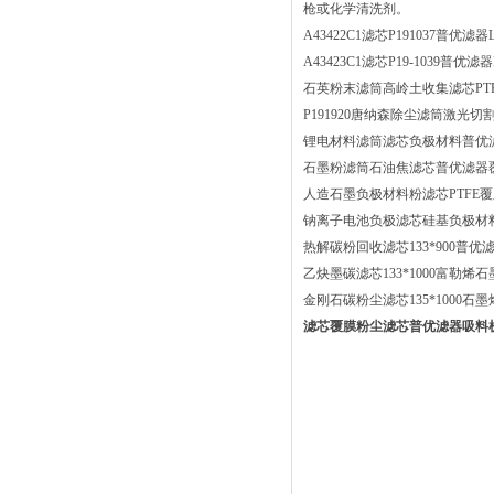
枪或化学清洗剂。
A43422C1滤芯P191037普优滤器
A43423C1滤芯P19-1039普优滤
石英粉末滤筒高岭土收集滤芯PT
P191920唐纳森除尘滤筒激光
锂电材料滤筒滤芯负极材料普优
石墨粉滤筒石油焦滤芯普优滤器覆
人造石墨负极材料粉滤芯PTFE
钠离子电池负极滤芯硅基负极材
热解碳粉回收滤芯133*900普
乙炔墨碳滤芯133*1000富勒
金刚石碳粉尘滤芯135*1000
滤芯覆膜粉尘滤芯普优滤器吸料