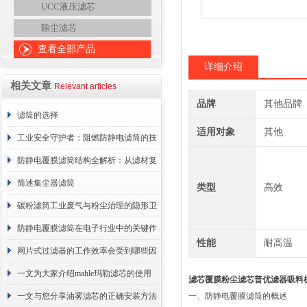
UCC液压滤芯
除尘滤芯
查看全部产品
详细介绍
相关文章
Relevant articles
品牌
其他品牌
滤筒的选择
适用对象
其他
工业安全守护者：阻燃防静电滤筒的技
术原理与应用解析
防静电覆膜滤筒结构全解析：从滤材复
合到整体成型
简述集尘器滤筒
类型
高效
碳粉滤筒工业废气与粉尘治理的隐形卫
士
防静电覆膜滤筒在电子行业中的关键作
性能
耐高温
用
网片式过滤器的工作效率会受到哪些因
素的影响？
一文为大家介绍mahle玛勒滤芯的使用
滤芯覆膜粉尘滤芯普优滤器吸料
原理
一文与您分享油雾滤芯的正确安装方法
一、防静电覆膜滤筒的概述