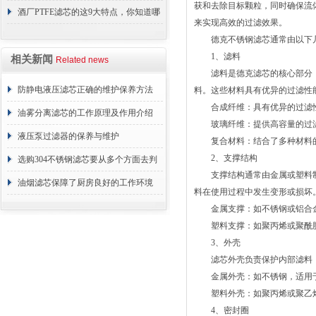
获和去除目标颗粒，同时确保流
障相应解决方法
酒厂PTFE滤芯的这9大特点，你知道哪
来实现高效的过滤效果。
些？
德克不锈钢滤芯通常由以下几
1、滤料
相关新闻
Related news
滤料是德克滤芯的核心部分，
防静电液压滤芯正确的维护保养方法
料。这些材料具有优异的过滤性
合成纤维：具有优异的过滤性
油雾分离滤芯的工作原理及作用介绍
玻璃纤维：提供高容量的过滤
液压泵过滤器的保养与维护
复合材料：结合了多种材料的
2、支撑结构
选购304不锈钢滤芯要从多个方面去判
支撑结构通常由金属或塑料制
断
油烟滤芯保障了厨房良好的工作环境
料在使用过程中发生变形或损坏
金属支撑：如不锈钢或铝合金
塑料支撑：如聚丙烯或聚酰胺
3、外壳
滤芯外壳负责保护内部滤料，
金属外壳：如不锈钢，适用于
塑料外壳：如聚丙烯或聚乙烯
4、密封圈