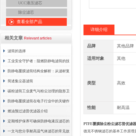
UCC液压滤芯
除尘滤芯
查看全部产品
详细介绍
相关文章
Relevant articles
品牌
其他品牌
滤筒的选择
适用对象
其他
工业安全守护者：阻燃防静电滤筒的技
术原理与应用解析
防静电覆膜滤筒结构全解析：从滤材复
合到整体成型
简述集尘器滤筒
类型
高效
碳粉滤筒工业废气与粉尘治理的隐形卫
士
防静电覆膜滤筒在电子行业中的关键作
性能
耐高温
用
燃油预过滤普优滤器介绍
定期维护保养可确保防静电液压滤芯的
PTFE覆膜除尘粉尘滤芯普优滤
正常工作
一文与您分享耐高温气体滤芯的常见故
德克不锈钢滤芯的基本工作原理