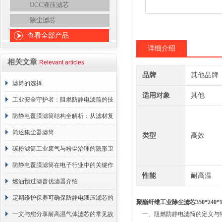
UCC液压滤芯
除尘滤芯
查看全部产品
详细介绍
相关文章
Relevant articles
品牌
其他品牌
滤筒的选择
适用对象
其他
工业安全守护者：阻燃防静电滤筒的技
术原理与应用解析
防静电覆膜滤筒结构全解析：从滤材复
合到整体成型
简述集尘器滤筒
类型
高效
碳粉滤筒工业废气与粉尘治理的隐形卫
士
防静电覆膜滤筒在电子行业中的关键作
性能
耐高温
用
燃油预过滤普优滤器介绍
定期维护保养可确保防静电液压滤芯的
聚酯纤维工业除尘滤芯350*240*
正常工作
一文与您分享耐高温气体滤芯的常见故
一、阻燃防静电滤筒的定义与