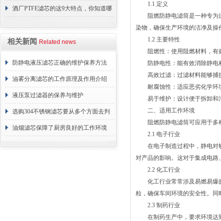
1.1 定义
障相应解决方法
酒厂PTFE滤芯的这9大特点，你知道哪
阻燃防静电滤筒是一种专为过
些？
染物，确保生产环境的洁净及操
1.2 主要特性
相关新闻
Related news
阻燃性：使用阻燃材料，有效
防静电液压滤芯正确的维护保养方法
防静电性：能有效消除静电积
高效过滤：过滤材料能够捕捉
油雾分离滤芯的工作原理及作用介绍
耐腐蚀性：适应恶劣化学环境
液压泵过滤器的保养与维护
易于维护：设计便于拆卸和清
二、适用工作环境
选购304不锈钢滤芯要从多个方面去判
阻燃防静电滤筒可应用于多种
断
油烟滤芯保障了厨房良好的工作环境
2.1 电子行业
在电子制造过程中，静电对敏
对产品的影响。这对于集成电路
2.2 化工行业
化工行业常常涉及易燃易爆的
粒，确保车间环境的安全性。同
2.3 制药行业
在制药生产中，要求环境达到