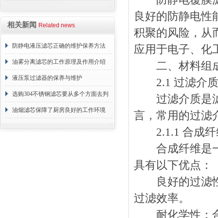
良好的防静电性
相关新闻
Related news
积聚的风险，从
防静电液压滤芯正确的维护保养方法
应用于电子、化
油雾分离滤芯的工作原理及作用介绍
二、材料组
液压泵过滤器的保养与维护
2.1 过滤介
选购304不锈钢滤芯要从多个方面去判
过滤介质是滤筒
断
油烟滤芯保障了厨房良好的工作环境
言，常用的过滤
2.1.1 合成纤
合成纤维是一种
具有以下优点：
良好的过滤性能
过滤效率。
耐化学性：合成