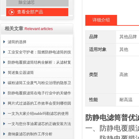
除尘滤芯
查看全部产品
详细介绍
相关文章
Relevant articles
品牌
其他品牌
滤筒的选择
适用对象
其他
工业安全守护者：阻燃防静电滤筒的技
术原理与应用解析
防静电覆膜滤筒结构全解析：从滤材复
合到整体成型
简述集尘器滤筒
类型
高效
碳粉滤筒工业废气与粉尘治理的隐形卫
士
防静电覆膜滤筒在电子行业中的关键作
性能
耐高温
用
网片式过滤器的工作效率会受到哪些因
素的影响？
一文为大家介绍mahle玛勒滤芯的使用
防静电滤筒普优
原理
一文与您分享油雾滤芯的正确安装方法
一、防静电覆膜
唐纳森滤芯的制作工序分析
防静电覆膜滤筒