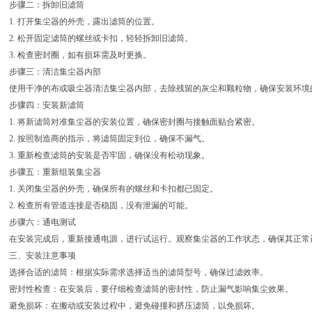
步骤二：拆卸旧滤筒
1. 打开集尘器的外壳，露出滤筒的位置。
2. 松开固定滤筒的螺丝或卡扣，轻轻拆卸旧滤筒。
3. 检查密封圈，如有损坏需及时更换。
步骤三：清洁集尘器内部
使用干净的布或吸尘器清洁集尘器内部，去除残留的灰尘和颗粒物，确保安装环境
步骤四：安装新滤筒
1. 将新滤筒对准集尘器的安装位置，确保密封圈与接触面贴合紧密。
2. 按照制造商的指示，将滤筒固定到位，确保不漏气。
3. 重新检查滤筒的安装是否牢固，确保没有松动现象。
步骤五：重新组装集尘器
1. 关闭集尘器的外壳，确保所有的螺丝和卡扣都已固定。
2. 检查所有管道连接是否稳固，没有泄漏的可能。
步骤六：通电测试
在安装完成后，重新接通电源，进行试运行。观察集尘器的工作状态，确保其正常
三、安装注意事项
选择合适的滤筒：根据实际需求选择适当的滤筒型号，确保过滤效率。
密封性检查：在安装后，要仔细检查滤筒的密封性，防止漏气影响集尘效果。
避免损坏：在搬动或安装过程中，避免碰撞和挤压滤筒，以免损坏。