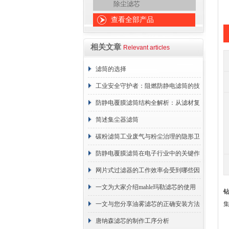
除尘滤芯
查看全部产品
相关文章
Relevant articles
滤筒的选择
工业安全守护者：阻燃防静电滤筒的技
术原理与应用解析
防静电覆膜滤筒结构全解析：从滤材复
合到整体成型
简述集尘器滤筒
碳粉滤筒工业废气与粉尘治理的隐形卫
士
防静电覆膜滤筒在电子行业中的关键作
用
网片式过滤器的工作效率会受到哪些因
素的影响？
一文为大家介绍mahle玛勒滤芯的使用
原理
一文与您分享油雾滤芯的正确安装方法
唐纳森滤芯的制作工序分析