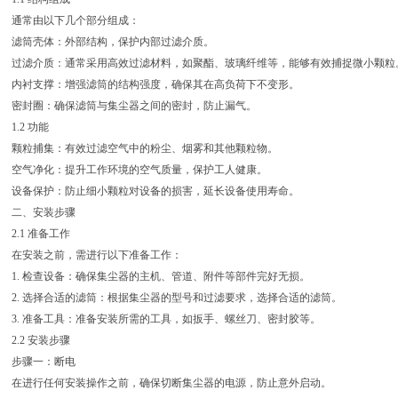
通常由以下几个部分组成：
滤筒壳体：外部结构，保护内部过滤介质。
过滤介质：通常采用高效过滤材料，如聚酯、玻璃纤维等，能够有效捕捉微小颗粒
内衬支撑：增强滤筒的结构强度，确保其在高负荷下不变形。
密封圈：确保滤筒与集尘器之间的密封，防止漏气。
.2 功能
颗粒捕集：有效过滤空气中的粉尘、烟雾和其他颗粒物。
空气净化：提升工作环境的空气质量，保护工人健康。
设备保护：防止细小颗粒对设备的损害，延长设备使用寿命。
二、安装步骤
2.1 准备工作
在安装之前，需进行以下准备工作：
1. 检查设备：确保集尘器的主机、管道、附件等部件完好无损。
2. 选择合适的滤筒：根据集尘器的型号和过滤要求，选择合适的滤筒。
3. 准备工具：准备安装所需的工具，如扳手、螺丝刀、密封胶等。
2.2 安装步骤
步骤一：断电
在进行任何安装操作之前，确保切断集尘器的电源，防止意外启动。