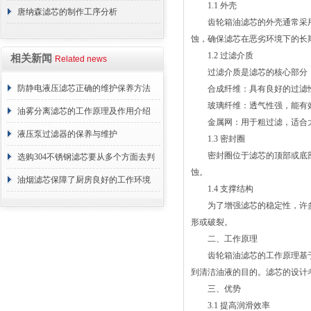
1.1 外壳
唐纳森滤芯的制作工序分析
齿轮箱油滤芯的外壳通常采用
蚀，确保滤芯在恶劣环境下的长
1.2 过滤介质
相关新闻
Related news
过滤介质是滤芯的核心部分，
防静电液压滤芯正确的维护保养方法
合成纤维：具有良好的过滤性
玻璃纤维：透气性强，能有效
油雾分离滤芯的工作原理及作用介绍
金属网：用于粗过滤，适合大
液压泵过滤器的保养与维护
1.3 密封圈
密封圈位于滤芯的顶部或底部
选购304不锈钢滤芯要从多个方面去判
蚀。
断
油烟滤芯保障了厨房良好的工作环境
1.4 支撑结构
为了增强滤芯的稳定性，许多
形或破裂。
二、工作原理
齿轮箱油滤芯的工作原理基于
到清洁油液的目的。滤芯的设计
三、优势
3.1 提高润滑效率