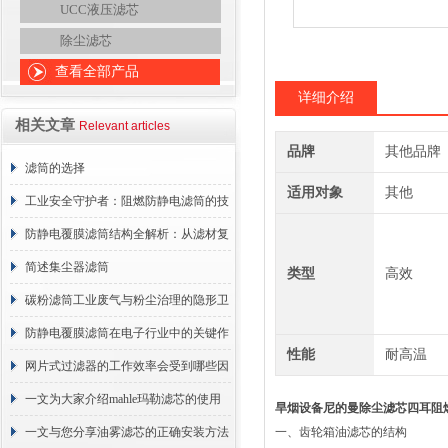
UCC液压滤芯
除尘滤芯
查看全部产品
详细介绍
相关文章
Relevant articles
品牌
其他品牌
滤筒的选择
适用对象
其他
工业安全守护者：阻燃防静电滤筒的技
术原理与应用解析
防静电覆膜滤筒结构全解析：从滤材复
合到整体成型
简述集尘器滤筒
类型
高效
碳粉滤筒工业废气与粉尘治理的隐形卫
士
防静电覆膜滤筒在电子行业中的关键作
性能
耐高温
用
网片式过滤器的工作效率会受到哪些因
素的影响？
一文为大家介绍mahle玛勒滤芯的使用
旱烟设备尼的曼除尘滤芯四耳阻
原理
一文与您分享油雾滤芯的正确安装方法
一、齿轮箱油滤芯的结构