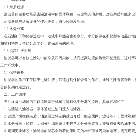
1.1 杂质过滤
油滤器的主要功能是去除油液中的固体颗粒、灰尘和其他杂质。这些杂质可能来自
滤，油滤器能够延长设备的使用寿命，减少故障发生率。
1.2 水分分离
在石油加工和储存过程中，油液中可能会含有水分。水分的存在不仅影响油品的性
计和材料特性，帮助分离水分，确保油液的纯净。
1.3 提高油液质量
油滤器可以有效去除油中的杂质和污染物，从而提高油液的质量和稳定性。这对于
的工作环境中。
1.4 保护设备
油滤器的作用不仅限于过滤油液，它还起到保护设备的作用。通过去除有害杂质，
设备的长期稳定运行。
二、工作原理
石油设备油滤器的工作原理基于机械过滤和化学分离的原理。具体过程如下：
1. 油液进入油滤器：液体通过进油口流入油滤器。
2. 过滤介质拦截杂质：油液经过特定的过滤介质（如金属网、滤芯等），固体颗粒
3. 水分分离（如有）：部分油滤器设计中包含水分分离装置，能够有效去除油中的
4. 定期更换滤芯：油滤器的滤芯会随着使用时间的增长而被污染物堵塞，需定期更