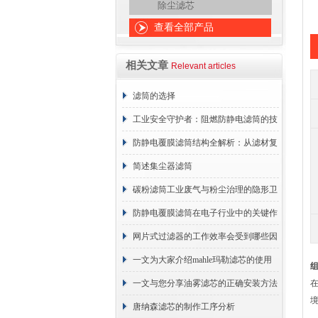
除尘滤芯
查看全部产品
相关文章
Relevant articles
滤筒的选择
工业安全守护者：阻燃防静电滤筒的技
术原理与应用解析
防静电覆膜滤筒结构全解析：从滤材复
合到整体成型
简述集尘器滤筒
碳粉滤筒工业废气与粉尘治理的隐形卫
士
防静电覆膜滤筒在电子行业中的关键作
用
网片式过滤器的工作效率会受到哪些因
素的影响？
一文为大家介绍mahle玛勒滤芯的使用
原理
一文与您分享油雾滤芯的正确安装方法
唐纳森滤芯的制作工序分析