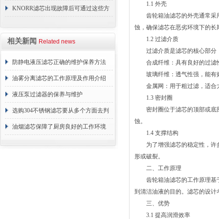
1.1 外壳
KNORR滤芯出现故障后可通过这些方
齿轮箱油滤芯的外壳通常采用
法解决
蚀，确保滤芯在恶劣环境下的长
1.2 过滤介质
相关新闻
Related news
过滤介质是滤芯的核心部分，
防静电液压滤芯正确的维护保养方法
合成纤维：具有良好的过滤性
玻璃纤维：透气性强，能有效
油雾分离滤芯的工作原理及作用介绍
金属网：用于粗过滤，适合大
液压泵过滤器的保养与维护
1.3 密封圈
密封圈位于滤芯的顶部或底部
选购304不锈钢滤芯要从多个方面去判
蚀。
断
油烟滤芯保障了厨房良好的工作环境
1.4 支撑结构
为了增强滤芯的稳定性，许多
形或破裂。
二、工作原理
齿轮箱油滤芯的工作原理基于
到清洁油液的目的。滤芯的设计
三、优势
3.1 提高润滑效率