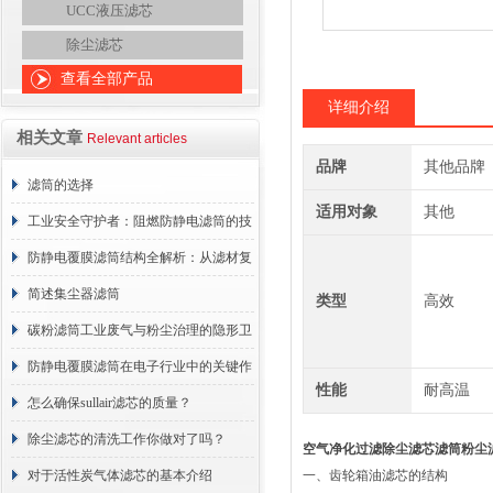
UCC液压滤芯
除尘滤芯
查看全部产品
详细介绍
相关文章
Relevant articles
品牌
其他品牌
滤筒的选择
适用对象
其他
工业安全守护者：阻燃防静电滤筒的技
术原理与应用解析
防静电覆膜滤筒结构全解析：从滤材复
合到整体成型
简述集尘器滤筒
类型
高效
碳粉滤筒工业废气与粉尘治理的隐形卫
士
防静电覆膜滤筒在电子行业中的关键作
性能
耐高温
用
怎么确保sullair滤芯的质量？
除尘滤芯的清洗工作你做对了吗？
空气净化过滤除尘滤芯滤筒粉尘
对于活性炭气体滤芯的基本介绍
一、齿轮箱油滤芯的结构