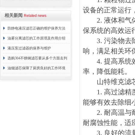
与重要性
设备的正常运行
相关新闻
Related news
2. 液体和气
防静电液压滤芯正确的维护保养方法
保系统的高效运
油雾分离滤芯的工作原理及作用介绍
3. 污染物去
液压泵过滤器的保养与维护
响，满足相关环
选购304不锈钢滤芯要从多个方面去判
4. 提高系统
断
油烟滤芯保障了厨房良好的工作环境
率，降低能耗。
山特维克滤芯
1. 高过滤精
能够有效去除细
2. 耐高温与
耐腐蚀性能，适
3. 良好的流