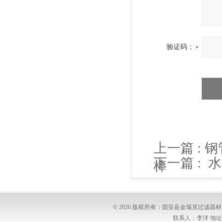
验证码：
上一篇 :
钢
下一篇 :
水
棒
© 2026 版权所有：固安县金瑞克过滤
联系人：李洋 地