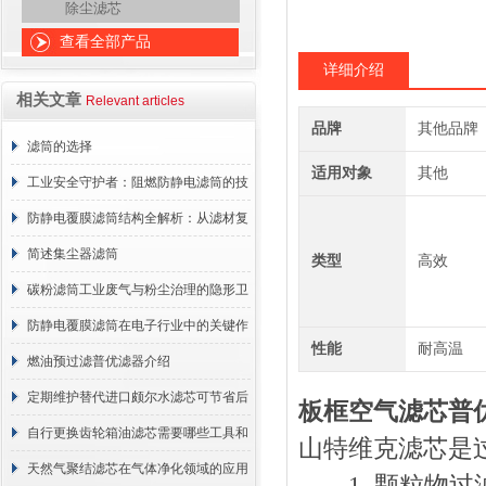
除尘滤芯
查看全部产品
详细介绍
相关文章
Relevant articles
品牌
其他品牌
滤筒的选择
适用对象
其他
工业安全守护者：阻燃防静电滤筒的技
术原理与应用解析
防静电覆膜滤筒结构全解析：从滤材复
合到整体成型
简述集尘器滤筒
类型
高效
碳粉滤筒工业废气与粉尘治理的隐形卫
士
防静电覆膜滤筒在电子行业中的关键作
性能
耐高温
用
燃油预过滤普优滤器介绍
定期维护替代进口颇尔水滤芯可节省后
板框空气滤芯普
续更换成本
自行更换齿轮箱油滤芯需要哪些工具和
山特维克滤芯是
材料？
天然气聚结滤芯在气体净化领域的应用
1. 颗粒物过