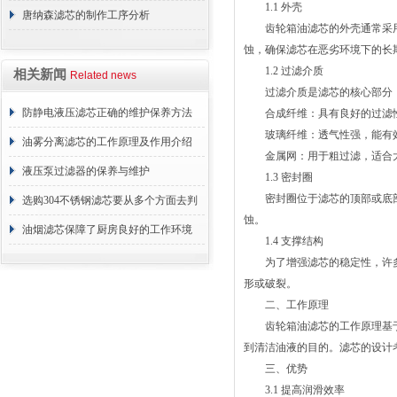
1.1 外壳
唐纳森滤芯的制作工序分析
齿轮箱油滤芯的外壳通常采用
蚀，确保滤芯在恶劣环境下的长
1.2 过滤介质
相关新闻
Related news
过滤介质是滤芯的核心部分，
防静电液压滤芯正确的维护保养方法
合成纤维：具有良好的过滤性
玻璃纤维：透气性强，能有效
油雾分离滤芯的工作原理及作用介绍
金属网：用于粗过滤，适合大
液压泵过滤器的保养与维护
1.3 密封圈
密封圈位于滤芯的顶部或底部
选购304不锈钢滤芯要从多个方面去判
蚀。
断
油烟滤芯保障了厨房良好的工作环境
1.4 支撑结构
为了增强滤芯的稳定性，许多
形或破裂。
二、工作原理
齿轮箱油滤芯的工作原理基于
到清洁油液的目的。滤芯的设计
三、优势
3.1 提高润滑效率