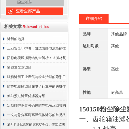
除尘滤芯
查看全部产品
详细介绍
相关文章
Relevant articles
品牌
其他品牌
滤筒的选择
适用对象
其他
工业安全守护者：阻燃防静电滤筒的技
术原理与应用解析
防静电覆膜滤筒结构全解析：从滤材复
合到整体成型
简述集尘器滤筒
类型
高效
碳粉滤筒工业废气与粉尘治理的隐形卫
士
防静电覆膜滤筒在电子行业中的关键作
性能
耐高温
用
燃油预过滤普优滤器介绍
定期维护保养可确保防静电液压滤芯的
150150粉尘
正常工作
一文与您分享耐高温气体滤芯的常见故
一、齿轮箱油滤
障相应解决方法
酒厂PTFE滤芯的这9大特点，你知道哪
1.1 外壳