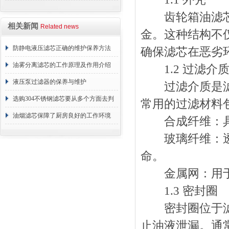
些？
齿轮箱油滤芯的
相关新闻
Related news
金。这种结构不
防静电液压滤芯正确的维护保养方法
确保滤芯在恶劣
油雾分离滤芯的工作原理及作用介绍
1.2 过滤介
液压泵过滤器的保养与维护
过滤介质是滤芯
选购304不锈钢滤芯要从多个方面去判
常用的过滤材料
断
油烟滤芯保障了厨房良好的工作环境
合成纤维：具
玻璃纤维：透气
命。
金属网：用于
1.3 密封圈
密封圈位于滤芯
止油液泄漏。通