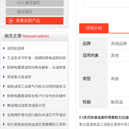
UCC液压滤芯
除尘滤芯
查看全部产品
详细介绍
相关文章
Relevant articles
品牌
其他品牌
滤筒的选择
适用对象
其他
工业安全守护者：阻燃防静电滤筒的技
术原理与应用解析
防静电覆膜滤筒结构全解析：从滤材复
合到整体成型
简述集尘器滤筒
类型
高效
碳粉滤筒工业废气与粉尘治理的隐形卫
士
防静电覆膜滤筒在电子行业中的关键作
性能
耐高温
用
燃油预过滤普优滤器介绍
定期维护替代进口颇尔水滤芯可节省后
0.5夹式快速连接纤维素粉尘过
续更换成本
自行更换齿轮箱油滤芯需要哪些工具和
集尘器滤筒是工业除尘系统中至