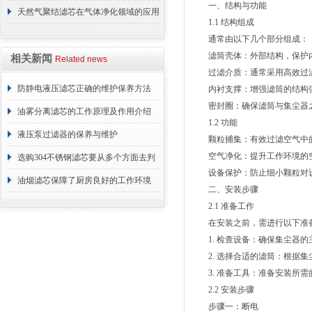
一、结构与功能
材料？
天然气聚结滤芯在气体净化领域的应用
1.1 结构组成
与重要性
通常由以下几个部分组成：
滤筒壳体：外部结构，保护内
相关新闻
Related news
过滤介质：通常采用高效过滤
防静电液压滤芯正确的维护保养方法
内衬支撑：增强滤筒的结构强
密封圈：确保滤筒与集尘器之
油雾分离滤芯的工作原理及作用介绍
1.2 功能
液压泵过滤器的保养与维护
颗粒捕集：有效过滤空气中的
空气净化：提升工作环境的空
选购304不锈钢滤芯要从多个方面去判
设备保护：防止细小颗粒对设
断
油烟滤芯保障了厨房良好的工作环境
二、安装步骤
2.1 准备工作
在安装之前，需进行以下准
1. 检查设备：确保集尘器的
2. 选择合适的滤筒：根据集
3. 准备工具：准备安装所需
2.2 安装步骤
步骤一：断电