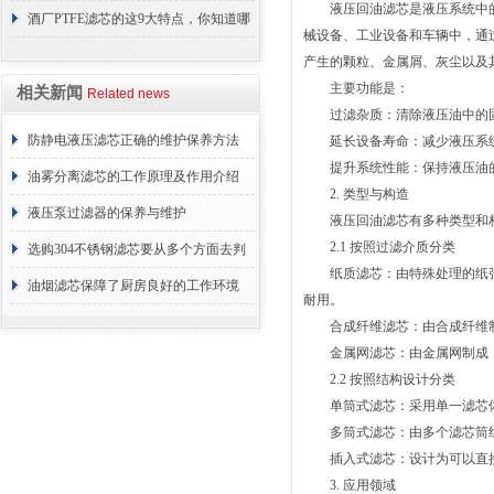
液压回油滤芯是液压系统中的
障相应解决方法
酒厂PTFE滤芯的这9大特点，你知道哪
械设备、工业设备和车辆中，通
些？
产生的颗粒、金属屑、灰尘以及
主要功能是：
相关新闻
Related news
过滤杂质：清除液压油中的固
防静电液压滤芯正确的维护保养方法
延长设备寿命：减少液压系统
提升系统性能：保持液压油的
油雾分离滤芯的工作原理及作用介绍
2. 类型与构造
液压泵过滤器的保养与维护
液压回油滤芯有多种类型和构
2.1 按照过滤介质分类
选购304不锈钢滤芯要从多个方面去判
纸质滤芯：由特殊处理的纸张
断
油烟滤芯保障了厨房良好的工作环境
耐用。
合成纤维滤芯：由合成纤维制
金属网滤芯：由金属网制成，
2.2 按照结构设计分类
单筒式滤芯：采用单一滤芯体
多筒式滤芯：由多个滤芯筒组
插入式滤芯：设计为可以直接
3. 应用领域