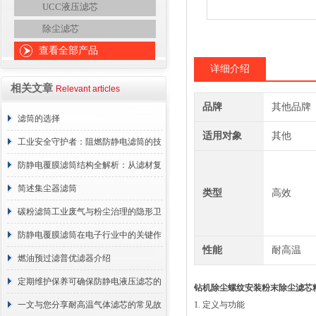
UCC液压滤芯
除尘滤芯
查看全部产品
详细介绍
相关文章
Relevant articles
品牌
其他品牌
滤筒的选择
适用对象
其他
工业安全守护者：阻燃防静电滤筒的技
术原理与应用解析
防静电覆膜滤筒结构全解析：从滤材复
合到整体成型
简述集尘器滤筒
类型
高效
碳粉滤筒工业废气与粉尘治理的隐形卫
士
防静电覆膜滤筒在电子行业中的关键作
性能
耐高温
用
燃油预过滤普优滤器介绍
定期维护保养可确保防静电液压滤芯的
钻机除尘螺纹安装粉末除尘滤芯
正常工作
一文与您分享耐高温气体滤芯的常见故
1. 定义与功能