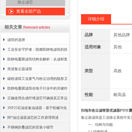
除尘滤芯
查看全部产品
详细介绍
相关文章
Relevant articles
品牌
其他品牌
滤筒的选择
适用对象
其他
工业安全守护者：阻燃防静电滤筒的技
术原理与应用解析
防静电覆膜滤筒结构全解析：从滤材复
合到整体成型
简述集尘器滤筒
类型
高效
碳粉滤筒工业废气与粉尘治理的隐形卫
士
防静电覆膜滤筒在电子行业中的关键作
性能
耐高温
用
正确使用合成纤维滤芯可确保其正常运
行
3NP25石油设备油滤器：基于机械与化
扫地车收尘滤筒普优滤器PTFE
学协同的油液净化核心
阿*油过滤器滤芯的工作原理简述
集尘器滤筒是工业除尘系统中至
一、结构与功能
不锈钢折叠滤芯的安装小细节
1.1 结构组成