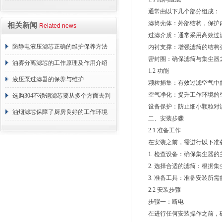
通常由以下几个部分组成：
滤筒壳体：外部结构，保护内
相关新闻
Related news
过滤介质：通常采用高效过滤
防静电液压滤芯正确的维护保养方法
内衬支撑：增强滤筒的结构强
密封圈：确保滤筒与集尘器之
油雾分离滤芯的工作原理及作用介绍
1.2 功能
液压泵过滤器的保养与维护
颗粒捕集：有效过滤空气中的
空气净化：提升工作环境的空
选购304不锈钢滤芯要从多个方面去判
设备保护：防止细小颗粒对设
断
油烟滤芯保障了厨房良好的工作环境
二、安装步骤
2.1 准备工作
在安装之前，需进行以下准
1. 检查设备：确保集尘器的
2. 选择合适的滤筒：根据集
3. 准备工具：准备安装所需
2.2 安装步骤
步骤一：断电
在进行任何安装操作之前，确