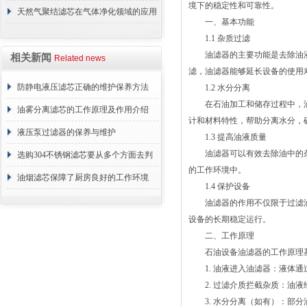
境下的稳定性和可靠性。
材料？
天然气聚结滤芯在气体净化领域的应用
一、基本功能
与重要性
1.1 杂质过滤
油滤器的主要功能是去除油液
相关新闻
Related news
滤，油滤器能够延长设备的使用
防静电液压滤芯正确的维护保养方法
1.2 水分分离
在石油加工和储存过程中，油
油雾分离滤芯的工作原理及作用介绍
计和材料特性，帮助分离水分，
液压泵过滤器的保养与维护
1.3 提高油液质量
油滤器可以有效去除油中的杂
选购304不锈钢滤芯要从多个方面去判
的工作环境中。
断
油烟滤芯保障了厨房良好的工作环境
1.4 保护设备
油滤器的作用不仅限于过滤油
设备的长期稳定运行。
二、工作原理
石油设备油滤器的工作原理基
1. 油液进入油滤器：液体通
2. 过滤介质拦截杂质：油液
3. 水分分离（如有）：部分