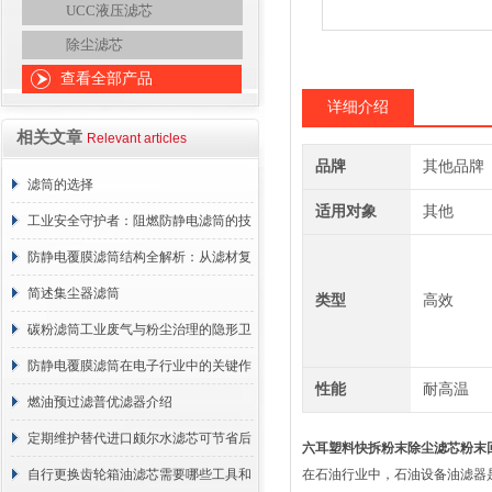
UCC液压滤芯
除尘滤芯
查看全部产品
详细介绍
相关文章
Relevant articles
品牌
其他品牌
滤筒的选择
适用对象
其他
工业安全守护者：阻燃防静电滤筒的技
术原理与应用解析
防静电覆膜滤筒结构全解析：从滤材复
合到整体成型
简述集尘器滤筒
类型
高效
碳粉滤筒工业废气与粉尘治理的隐形卫
士
防静电覆膜滤筒在电子行业中的关键作
性能
耐高温
用
燃油预过滤普优滤器介绍
定期维护替代进口颇尔水滤芯可节省后
六耳塑料快拆粉末除尘滤芯粉末
续更换成本
自行更换齿轮箱油滤芯需要哪些工具和
在石油行业中，石油设备油滤器